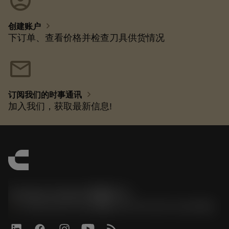
account_circle
chevron_right
创建账户
下订单、查看价格并检查刀具供货情况
mail
chevron_right
订阅我们的时事通讯
加入我们，获取最新信息!
Contact Center 客服中心
phone
+86 800-820-2623(座机)/+86 400-820-2623(手机)