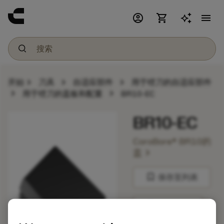
account_circle
shopping_cart
menu
chevron_right
chevron_right
chevron_right
开始
刀具
自适应部件
用于镗刀的自适应部件
chevron_right
chevron_right
用于镗刀的盖板和配重
BR10-EC
BR10-EC
CoroBore® BR10的
chevron_right
盖
bookmark
保存至列表
balance
比较产品