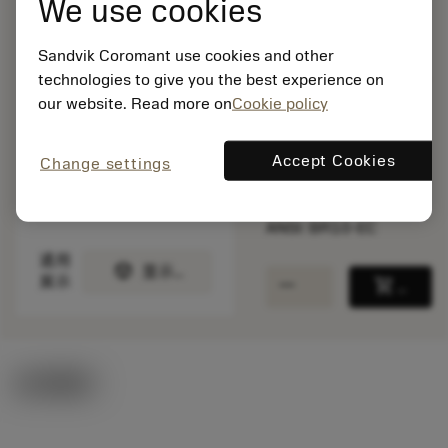
We use cookies
无货
Sandvik Coromant use cookies and other
technologies to give you the best experience on
our website. Read more on
Cookie policy
包装数量: 1
ISO: BR10-EC
材料Id: 7216899
Accept Cookies
Change settings
EAN:
7323221655389
ANSI: BR10-EC
通用
deployed_code
显示3D模型
remove
add
展示
shopping_cart
加入购
技术图示