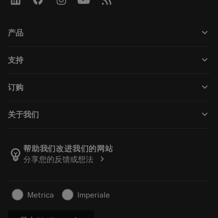
keyboard_arrow_down
产品
Todas las herramientas
keyboard_arrow_down
支持
Todo el software
Servicio de atención al cliente
Reciclaje
keyboard_arrow_down
订购
Distribuidores y especialistas
Reacondicionamiento
Cómo comprar
Guías y tutoriales
Tailor Made
keyboard_arrow_down
关于我们
Orden
Calculadoras y apps
Acerca de Sandvik Coromant
Volver
Catálogos y manuales
Manufacturing wellness
Rastrear su pedido
帮助我们改进我们的网站
emoji_objects
chevron_right
分享您的反馈或想法
Carrera
Solicitar un presupuesto
Negocio sostenible
Artículos
Metrica
Imperiale
Para prensas