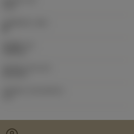
伸出长度
(LPR)
.cn。
4 mm
本体材料代码
(BMC)
钢
取消
接受 »
部件重量
(WT)
0.0685 kg
发布日期
(ValFrom20)
2017/2/19
发布组件ID
(RELEASEPACK)
17.1