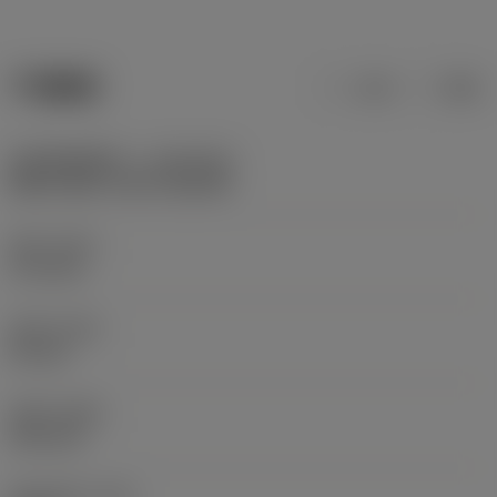
产品数据
公制
英制
机床侧适配接口
(ADINTMS)
BR10 slide -size E (side B)
总长
(OAL)
17.2 mm
总高
(OAH)
21 mm
总宽
(OAW)
33.5 mm
现在，您将被重定
向至
sandvik.coromant