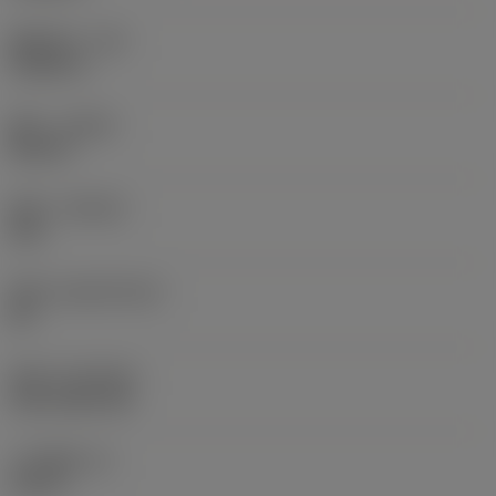
圆角半径
(RE)
0.0625 in
旋向
(HAND)
Neutral
材质
(GRADE)
235
基底
(SUBSTRATE)
HC
涂层
(COATING)
CVD TiCN+TiN
刀片厚度
(S)
0.25 in