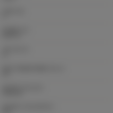
主后角
(AN)
0 °
部件重量
(WT)
0.0577 lb
刀座
(SSC_M)
19
英制刀片座规格代码视图
(SSC_N)
3/4
发布日期
(ValFrom20)
1992/11/2
发布组件ID
(RELEASEPACK)
92.3