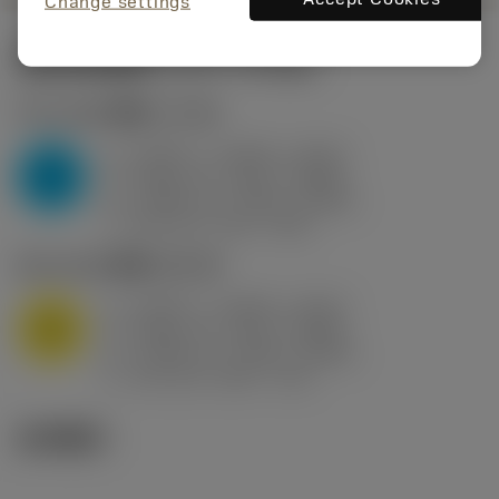
Change settings
起始切削参数
(KAPR
95 deg
)
P2.1.Z.AN
,
硬度: 175 HB
a
0.394 in (0.094 - 0.512)
p
P
f
0.032 in/r (0.02 - 0.043)
n
h
0.032 in/r (0.02 - 0.043)
ex
v
250 sfm (315 - 205)
c
M1.0.Z.AQ
,
硬度: 200 HB
a
0.394 in (0.094 - 0.512)
p
M
f
0.032 in/r (0.02 - 0.043)
n
h
0.032 in/r (0.02 - 0.043)
ex
v
215 sfm (295 - 170)
c
技术图示