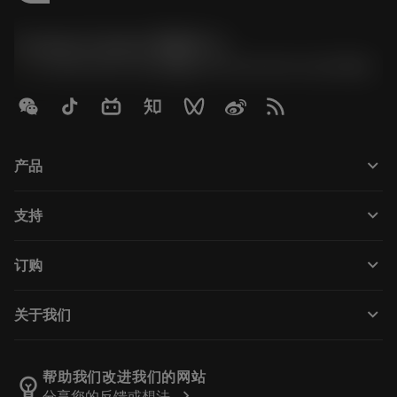
Contact Center 客服中心
phone
+86 800-820-2623(座机)/+86 400-820-2623(手机)
keyboard_arrow_down
产品
Tutti gli utensili
keyboard_arrow_down
支持
Tutti i software
Servizio clienti
Riciclaggio
keyboard_arrow_down
订购
Distributori e specialisti
Ricondizionamento
Come acquistare
Guide e tutorial
Tailor Made
keyboard_arrow_down
关于我们
Ordine
Calcolatrici e app
Informazioni su Sandvik Coromant
Restituisci
Cataloghi e manuali
Benessere manifatturiero
Traccia il tuo ordine
帮助我们改进我们的网站
emoji_objects
chevron_right