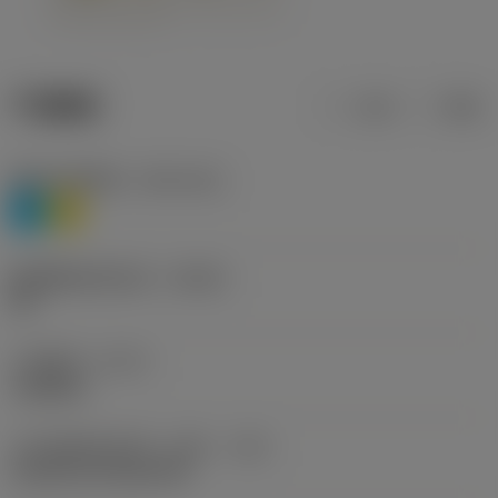
产品数据
公制
英制
材料分类层级1
(TMC1ISO)
P
M
断屑槽制造商名称
(CBMD)
HR
工序类型
(CTPT)
roughing
刀片安装样式代码（公制）
(IFS)
Cylindrical fixing hole