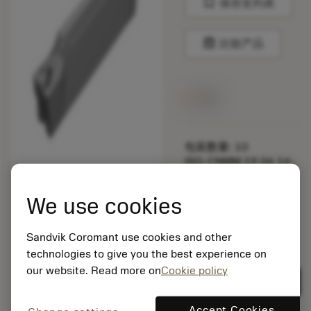
bookmark
保存至列表
balance
比较产品
无货
包装数量: 10
ISO: CNMM 19 06 16-
HR 235
材料Id: 5725824
We use cookies
EAN: 10621144
ANSI: C2I-E2N-0185-
Sandvik Coromant use cookies and other
0001-GFH13A
technologies to give you the best experience on
通用
deployed_code
our website. Read more on
Cookie policy
显示3D模型
remove
add
展示
shopping_cart
加入购
Accept Cookies