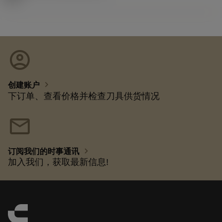
account_circle
chevron_right
创建账户
下订单、查看价格并检查刀具供货情况
mail
chevron_right
订阅我们的时事通讯
加入我们，获取最新信息!