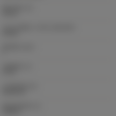
现在，您将被重定
固定孔直径
(D1)
向至
0.312 in
sandvik.coromant
.cn。
刀片尺寸和形状
(CUTINT_SIZESHAPE)
CN1906
取消
接受 »
切削刃数
(CEDC)
2
内切圆直径
(IC)
0.75 in
刀片形状代码
(SC)
Rhombic 80
切削刃有效长度
(LE)
0.6986 in