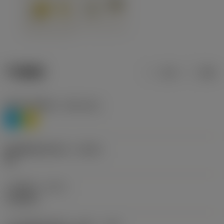
产品数据
公制
英制
材料分类层级1
(TMC1ISO)
P
M
断屑槽制造商名称
(CBMD)
HR
工序类型
(CTPT)
roughing