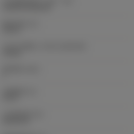
刀片安装样式代码（公制）
(IFS)
Cylindrical fixing hole
现在，您将被重定
向至
固定孔直径
(D1)
sandvik.coromant
0.312 in
.cn。
刀片尺寸和形状
(CUTINT_SIZESHAPE)
CN1906
取消
接受 »
切削刃数
(CEDC)
2
内切圆直径
(IC)
0.75 in
刀片形状代码
(SC)
Rhombic 80