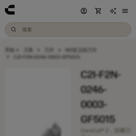
account_circle
shopping_cart
menu
chevron_right
chevron_right
chevron_right
开始
刀具
刀片
ISO定义的刀片
chevron_right
C2I-F2N-0246-0003-GF5015
C2I-F2N-
0246-
0003-
GF5015
CoroCut® 2，切槽刀