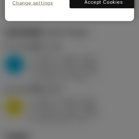
remove
add
展示
shopping_cart
Accept Cookies
加入购
Change settings
起始切削参数
(KAPR
95 deg
)
P2.1.Z.AN
,
硬度: 175 HB
a
0.394 in (0.094 - 0.512)
p
P
f
0.032 in/r (0.02 - 0.043)
n
h
0.032 in/r (0.02 - 0.043)
ex
v
250 sfm (315 - 205)
c
M1.0.Z.AQ
,
硬度: 200 HB
a
0.394 in (0.094 - 0.512)
p
M
f
0.032 in/r (0.02 - 0.043)
n
h
0.032 in/r (0.02 - 0.043)
ex
v
215 sfm (295 - 170)
c
技术图示