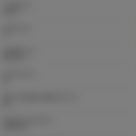
刀片厚度
(S)
0.25 in
主后角
(AN)
0 °
部件重量
(WT)
0.0577 lb
刀座
(SSC_M)
19
英制刀片座规格代码视图
(SSC_N)
3/4
发布日期
(ValFrom20)
1992/11/2