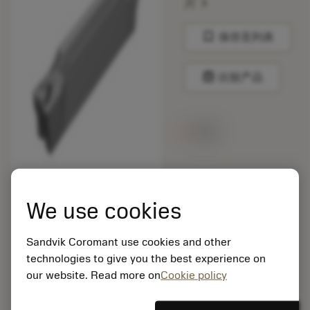
chevron_right
片
bookmark
保存至列表
balance
比较产品
无货
包装数量: 10
ISO: CNMM 19 06 16-
We use cookies
HR 235
材料Id: 5725824
Sandvik Coromant use cookies and other
EAN: 10621144
technologies to give you the best experience on
ANSI: C2I-F2N-0246-
0003-GF5015
our website. Read more on
Cookie policy
通用
deployed_code
显示3D模型