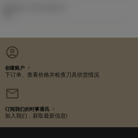
发布组件ID
(RELEASEPACK)
92.3
account_circle
chevron_right
创建账户
下订单、查看价格并检查刀具供货情况
mail
chevron_right
订阅我们的时事通讯
加入我们，获取最新信息!