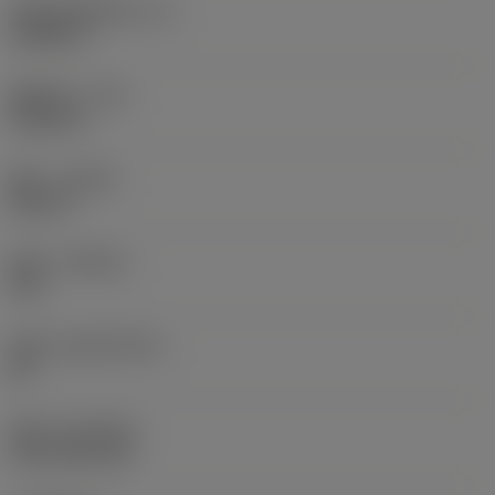
切削刃有效长度
(LE)
0.6986 in
圆角半径
(RE)
0.0625 in
旋向
(HAND)
Neutral
材质
(GRADE)
235
基底
(SUBSTRATE)
HC
涂层
(COATING)
CVD TiCN+TiN