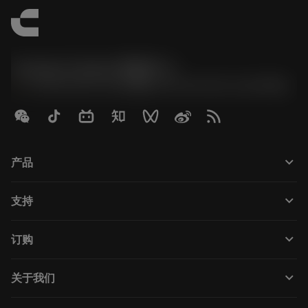
Contact Center 客服中心
phone
+86 800-820-2623(座机)/+86 400-820-2623(手机)
keyboard_arrow_down
产品
Tutti gli utensili
keyboard_arrow_down
支持
Tutti i software
Servizio clienti
Riciclaggio
keyboard_arrow_down
订购
Distributori e specialisti
Ricondizionamento
Come acquistare
Guide e tutorial
Tailor Made
keyboard_arrow_down
关于我们
Ordine
Calcolatrici e app
Informazioni su Sandvik Coromant
Restituisci
Cataloghi e manuali