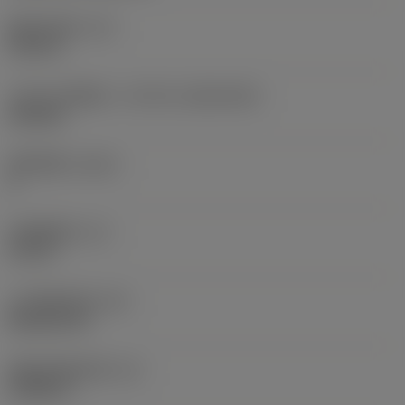
现在，您将被重定
固定孔直径
(D1)
向至
0.312 in
sandvik.coromant
.cn。
刀片尺寸和形状
(CUTINT_SIZESHAPE)
CN1906
取消
接受 »
切削刃数
(CEDC)
2
内切圆直径
(IC)
0.75 in
刀片形状代码
(SC)
Rhombic 80
切削刃有效长度
(LE)
0.6986 in