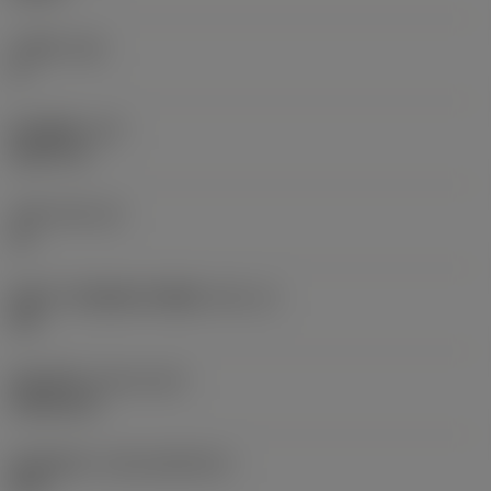
主后角
(AN)
0 °
部件重量
(WT)
0.0577 lb
刀座
(SSC_M)
19
英制刀片座规格代码视图
(SSC_N)
3/4
发布日期
(ValFrom20)
1992/11/2
发布组件ID
(RELEASEPACK)
92.3