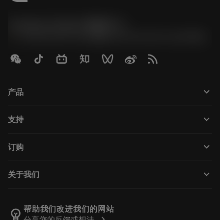
Contact Center 客服中心
phone
+86 800-820-2623(座机)/+86 400-820-2623(手机)
keyboard_arrow_down
产品
Tutti gli utensili
keyboard_arrow_down
支持
Tutti i software
Servizio clienti
Riciclaggio
keyboard_arrow_down
订购
Distributori e specialisti
Ricondizionamento
Come acquistare
Guide e tutorial
Tailor Made
keyboard_arrow_down
关于我们
Ordine
Calcolatrici e app
Informazioni su Sandvik Coromant
Restituisci
Cataloghi e manuali
Benessere manifatturiero
Traccia il tuo ordine
帮助我们改进我们的网站
emoji_objects
chevron_right