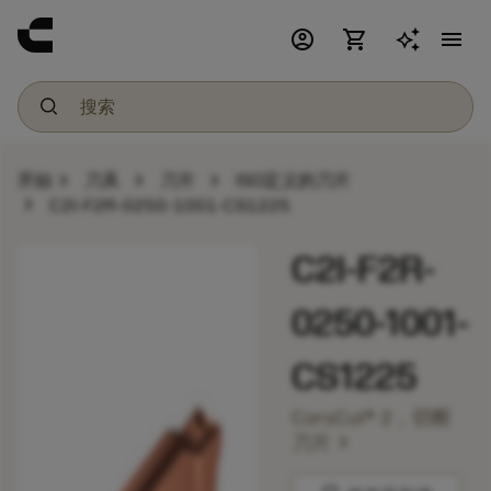
account_circle
shopping_cart
menu
chevron_right
chevron_right
chevron_right
开始
刀具
刀片
ISO定义的刀片
chevron_right
C2I-F2R-0250-1001-CS1225
C2I-F2R-
0250-1001-
CS1225
CoroCut® 2，切断
chevron_right
刀片