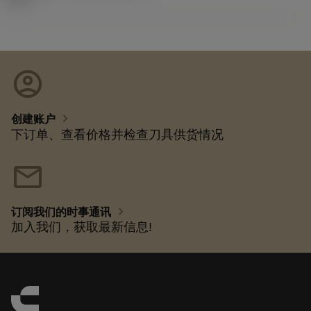
account_circle
chevron_right
创建账户
下订单、查看价格并检查刀具供货情况
mail
chevron_right
订阅我们的时事通讯
加入我们，获取最新信息!