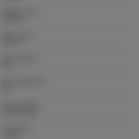
圆角半径
(RE)
0.0625 in
旋向
(HAND)
Neutral
材质
(GRADE)
235
基底
(SUBSTRATE)
HC
涂层
(COATING)
CVD TiCN+TiN
刀片厚度
(S)
0.25 in