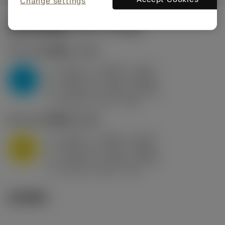
Change settings
起始切削参数
(KAPR
95 deg
)
P2.1.Z.AN
,
硬度: 175 HB
a
0.394 in (0.094 - 0.512)
p
P
f
0.032 in/r (0.02 - 0.043)
n
h
0.032 in/r (0.02 - 0.043)
ex
v
250 sfm (315 - 205)
c
M1.0.Z.AQ
,
硬度: 200 HB
a
0.394 in (0.094 - 0.512)
p
M
f
0.032 in/r (0.02 - 0.043)
n
h
0.032 in/r (0.02 - 0.043)
ex
v
215 sfm (295 - 170)
c
技术图示