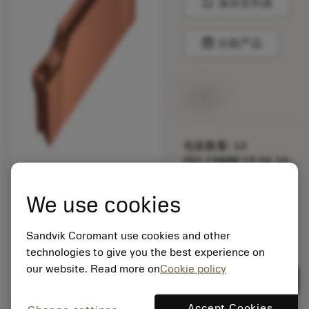
bookmark
保存至列表
balance
比较产品
无货
包装数量: 10
ISO: CNMM 19 06 16-
HR 235
材料Id: 5725824
We use cookies
EAN: 10621144
ANSI: C2I-F2R-0250-
Sandvik Coromant use cookies and other
1001-CS1225
technologies to give you the best experience on
通用
deployed_code
our website. Read more on
Cookie policy
显示3D模型
remove
add
展示
shopping_cart
加入购
Accept Cookies