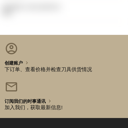
发布组件ID
(RELEASEPACK)
92.3
account_circle
chevron_right
创建账户
下订单、查看价格并检查刀具供货情况
mail
chevron_right
订阅我们的时事通讯
加入我们，获取最新信息!