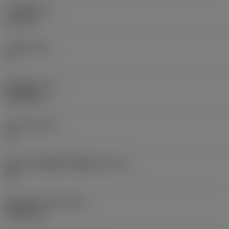
刀片厚度
(S)
6.35 mm
主后角
(AN)
0 °
部件重量
(WT)
0.0262 kg
刀座
(SSC_M)
19
英制刀片座规格代码视图
(SSC_N)
3/4
发布日期
(ValFrom20)
1992/11/2