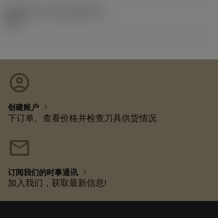
发布组件ID
(RELEASEPACK)
92.3
account_circle
chevron_right
创建账户
下订单、查看价格并检查刀具供货情况
mail
chevron_right
订阅我们的时事通讯
加入我们，获取最新信息!