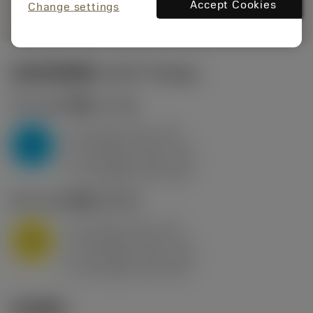
remove
add
展示
shopping_cart
Accept Cookies
加入购
Change settings
起始切削参数
(KAPR
95 deg
)
P2.1.Z.AN
,
硬度: 175 HB
a
10 mm (2.4 - 13)
p
P
f
0.8 mm/r (0.5 - 1.1)
n
h
0.8 mm/r (0.5 - 1.1)
ex
v
75 m/min (95 - 60)
c
M1.0.Z.AQ
,
硬度: 200 HB
a
10 mm (2.4 - 13)
p
M
f
0.8 mm/r (0.5 - 1.1)
n
h
0.8 mm/r (0.5 - 1.1)
ex
v
65 m/min (90 - 50)
c
技术图示