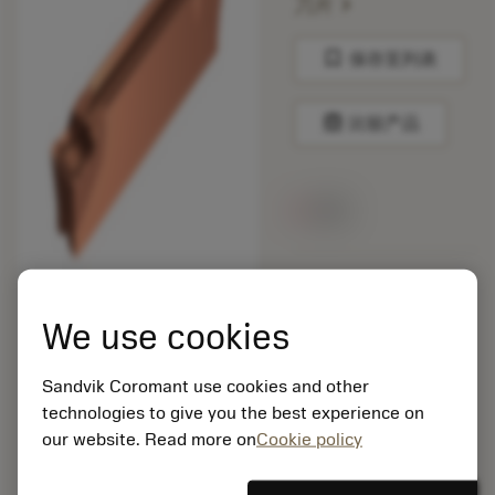
chevron_right
刀片
bookmark
保存至列表
balance
比较产品
无货
包装数量: 10
ISO: C2I-G2N-0300-
We use cookies
0003-CR1145
材料Id: 5725824
Sandvik Coromant use cookies and other
EAN: 10621144
technologies to give you the best experience on
ANSI: CNMM 644-HR
235
our website. Read more on
Cookie policy
通用
deployed_code
显示3D模型