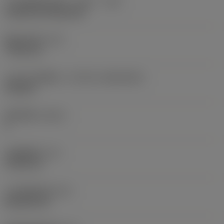
刀片安装样式代码（公制）
(IFS)
Cylindrical fixing hole
现在，您将被重定
向至
固定孔直径
(D1)
sandvik.coromant
7.925 mm
.cn。
刀片尺寸和形状
(CUTINT_SIZESHAPE)
CN1906
取消
接受 »
切削刃数
(CEDC)
2
内切圆直径
(IC)
19.05 mm
刀片形状代码
(SC)
Rhombic 80