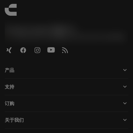
Contact Center 客服中心
phone
+86 800-820-2623(座机)/+86 400-820-2623(手机)
keyboard_arrow_down
产品
Todas as ferramentas
keyboard_arrow_down
支持
Todos os softwares
Atendimento ao cliente
Reciclagem
keyboard_arrow_down
订购
Distribuidores e especialistas
Recondicionamento
Como comprar
Guias e tutoriais
Tailor Made
keyboard_arrow_down
关于我们
Pedido
Calculadoras e aplicativos
Sobre a Sandvik Coromant
Voltar
Catálogos e manuais