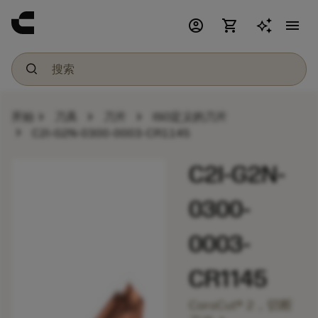
account_circle
shopping_cart
menu
chevron_right
chevron_right
chevron_right
开始
刀具
刀片
ISO定义的刀片
chevron_right
C2I-G2N-0300-0003-CR1145
C2I-G2N-
0300-
0003-
CR1145
CoroCut® 2，切断