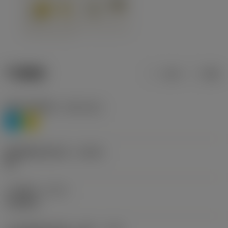
产品数据
公制
英制
材料分类层级1
(TMC1ISO)
P
M
断屑槽制造商名称
(CBMD)
HR
工序类型
(CTPT)
roughing