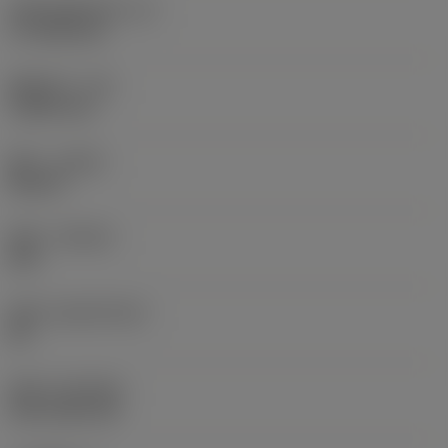
切削刃有效长度
(LE)
17.7439 mm
圆角半径
(RE)
1.5875 mm
旋向
(HAND)
Neutral
材质
(GRADE)
235
基底
(SUBSTRATE)
HC
涂层
(COATING)
CVD TiCN+TiN