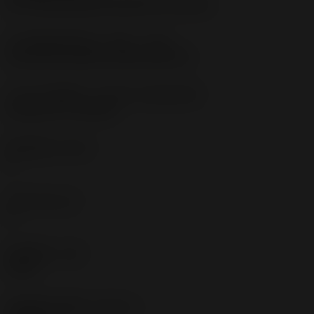
pre-machining with demand on surface
刀片安装样式代码（公制）
(IFS)
Concave prismatic section with rail
刀片尺寸和形状
(CUTINT_SIZESHAPE)
CoroCut 1-2 -size G2
切削刃数
(CEDC)
2
刀座
(SSC_M)
G
切削宽度
(CW)
3 mm
切削宽度下偏差
(CWTOLL)