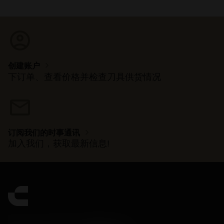
account_circle
chevron_right
创建账户
下订单、查看价格并检查刀具供货情况
mail
chevron_right
订阅我们的时事通讯
加入我们，获取最新信息!