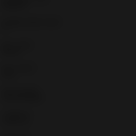
18.28 mm
机床侧的刀体角度
(BAMS)
0 °
旋向
(HAND)
Neutral
材质
(GRADE)
3115
涂层
(COATING)
CVD TiCN+Al2O3
刀片厚度
(S)
4.3321 mm