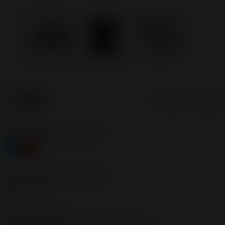
产品数据
公制
英制
材料分类层级1
(TMC1ISO)
P
K
断屑槽制造商名称
(CBMD)
GL
工序类型
(CTPT)