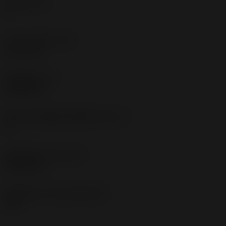
主后角
(AN)
7 °
刃口干涉长度
(LIG)
19.61 mm
部件重量
(WT)
0.0035 kg
英制刀片座规格代码视图
(SSC_N)
G
发布日期
(ValFrom20)
2025/2/25
发布组件ID
(RELEASEPACK)
25.1