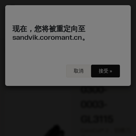
account_circle
shopping_cart
menu
现在，您将被重定向至
sandvik.coromant.cn。
chevron_right
chevron_right
chevron_right
开始
刀具
刀片
概念定义的刀片
chevron_right
chevron_right
切断刀片
C2I-G2N-0300-0003-GL3115
取消
接受 »
C2I-G2N-
0300-
0003-
GL3115
CoroCut® 2，切槽刀