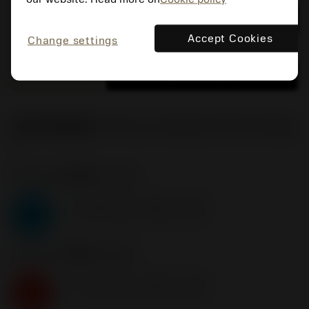
通用
deployed_code
显示3D模型
remove
add
展示
shopping_cart
加入购
Accept Cookies
Change settings
remove
add
shopping_cart
加入购物车
起始切削参数
(Primary (Radial) KAPR
90 deg
)
P2.1.Z.AN
,
硬度: 175 HB
f
0.08 mm/r (0.05 - 0.14)
n
P
v
240 m/min (300 - 215)
c
K2.2.C.UT
,
硬度: 245 HB
f
0.08 mm/r (0.05 - 0.14)
n
K
v
190 m/min (230 - 165)
c