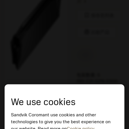
chevron_right
片
bookmark
保存至列表
balance
比较产品
有货
包装数量: 5
ISO: C2I-G2N-0300-
0003-GL3115
材料Id: 8471321
We use cookies
EAN:
7323227694818
ANSI: C2I-G2N-0300-
Sandvik Coromant use cookies and other
0003-GL3115
technologies to give you the best experience on
our website. Read more on
Cookie policy