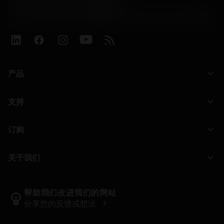
Contact Center 客服中心
phone
+86 800-820-2623(座机)/+86 400-820-2623(手机)
keyboard_arrow_down
产品
全部刀具
keyboard_arrow_down
支持
所有软件
客户服务
回收
keyboard_arrow_down
订购
分销商和专业人士
翻新
如何购买
指南与教程
Tailor Made
keyboard_arrow_down
关于我们
订购
计算器和应用程序
关于Sandvik Coromant
返回
产品目录和手册
Manufacturing Wellness
跟踪订单
帮助我们改进我们的网站
emoji_objects
chevron_right
分享您的反馈或想法
职业发展
生成报价单
可持续业务