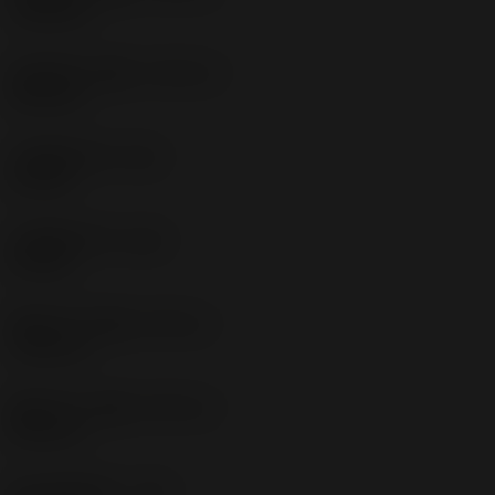
-0.04 mm
切削宽度上偏差
(CWTOLU)
0.04 mm
左侧圆角半径
(REL)
0.3 mm
右侧圆角半径
(RER)
0.3 mm
圆角半径下偏差
(RETOLL)
-0.05 mm
圆角半径上偏差
(RETOLU)
0.05 mm
最大切削深度
(CDX)