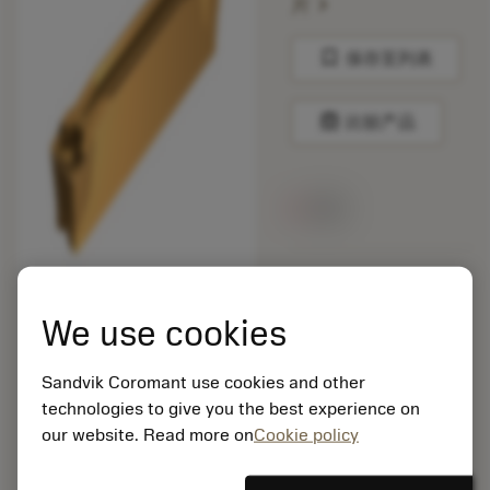
chevron_right
片
bookmark
保存至列表
balance
比较产品
无货
包装数量: 10
ISO: CNMM 19 06 16-
We use cookies
HR 235
材料Id: 5725824
Sandvik Coromant use cookies and other
EAN: 10621144
technologies to give you the best experience on
ANSI: C2I-H2N-0400-
0003-GM1135
our website. Read more on
Cookie policy
通用
deployed_code
显示3D模型