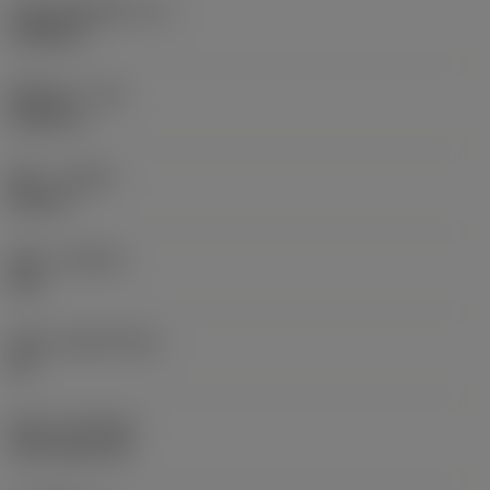
切削刃有效长度
(LE)
0.6986 in
圆角半径
(RE)
0.0625 in
旋向
(HAND)
Neutral
材质
(GRADE)
235
基底
(SUBSTRATE)
HC
涂层
(COATING)
CVD TiCN+TiN