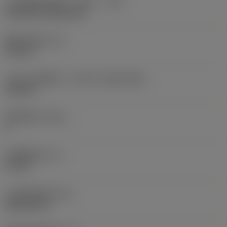
刀片安装样式代码（公制）
(IFS)
Cylindrical fixing hole
现在，您将被重定
向至
固定孔直径
(D1)
sandvik.coromant
0.312 in
.cn。
刀片尺寸和形状
(CUTINT_SIZESHAPE)
CN1906
取消
接受 »
切削刃数
(CEDC)
2
内切圆直径
(IC)
0.75 in
刀片形状代码
(SC)
Rhombic 80