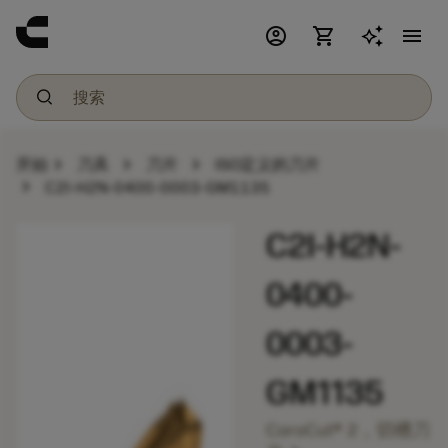
account_circle
shopping_cart
menu
chevron_right
chevron_right
chevron_right
开始
刀具
刀片
ISO定义的刀片
chevron_right
C2I-H2N-0400-0003-GM1135
C2I-H2N-
0400-
0003-
GM1135
CoroCut® 2，切槽刀