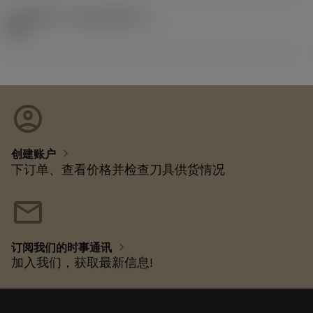
发布组件ID
(RELEASEPACK)
92.3
account_circle
chevron_right
创建账户
下订单、查看价格并检查刀具供货情况
mail
chevron_right
订阅我们的时事通讯
加入我们，获取最新信息!