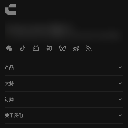
Contact Center 客服中心
phone
+86 800-820-2623(座机)/+86 400-820-2623(手机)
keyboard_arrow_down
产品
Tutti gli utensili
keyboard_arrow_down
支持
Tutti i software
Servizio clienti
Riciclaggio
keyboard_arrow_down
订购
Distributori e specialisti
Ricondizionamento
Come acquistare
Guide e tutorial
Tailor Made
keyboard_arrow_down
关于我们
Ordine
Calcolatrici e app
Informazioni su Sandvik Coromant
Restituisci
Cataloghi e manuali