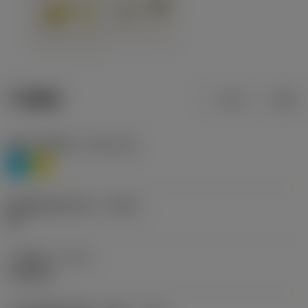
产品数据
公制
英制
材料分类层级1
(TMC1ISO)
P
M
断屑槽制造商名称
(CBMD)
HR
工序类型
(CTPT)
roughing