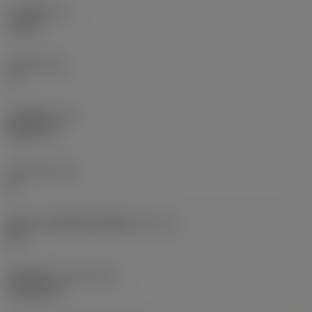
刀片厚度
(S)
0.25 in
主后角
(AN)
0 °
部件重量
(WT)
0.0577 lb
刀座
(SSC_M)
19
英制刀片座规格代码视图
(SSC_N)
3/4
发布日期
(ValFrom20)
1992/11/2