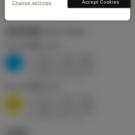
remove
add
展示
shopping_cart
Accept Cookies
加入购
Change settings
起始切削参数
(KAPR
95 deg
)
P2.1.Z.AN
,
硬度: 175 HB
a
0.394 in (0.094 - 0.512)
p
P
f
0.032 in/r (0.02 - 0.043)
n
h
0.032 in/r (0.02 - 0.043)
ex
v
250 sfm (315 - 205)
c
M1.0.Z.AQ
,
硬度: 200 HB
a
0.394 in (0.094 - 0.512)
p
M
f
0.032 in/r (0.02 - 0.043)
n
h
0.032 in/r (0.02 - 0.043)
ex
v
215 sfm (295 - 170)
c
技术图示