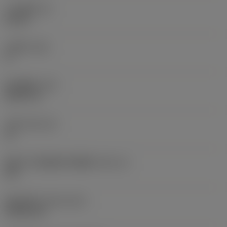
刀片厚度
(S)
0.25 in
主后角
(AN)
0 °
部件重量
(WT)
0.0577 lb
刀座
(SSC_M)
19
英制刀片座规格代码视图
(SSC_N)
3/4
发布日期
(ValFrom20)
1992/11/2