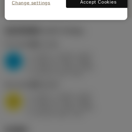
remove
add
展示
shopping_cart
Accept Cookies
加入购
Change settings
起始切削参数
(KAPR
95 deg
)
P2.1.Z.AN
,
硬度: 175 HB
a
0.394 in (0.094 - 0.512)
p
P
f
0.032 in/r (0.02 - 0.043)
n
h
0.032 in/r (0.02 - 0.043)
ex
v
250 sfm (315 - 205)
c
M1.0.Z.AQ
,
硬度: 200 HB
a
0.394 in (0.094 - 0.512)
p
M
f
0.032 in/r (0.02 - 0.043)
n
h
0.032 in/r (0.02 - 0.043)
ex
v
215 sfm (295 - 170)
c
技术图示