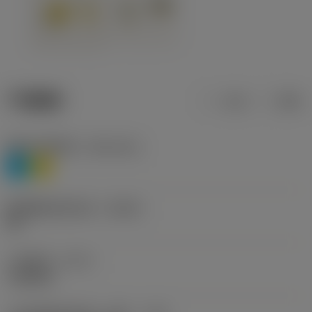
产品数据
公制
英制
材料分类层级1
(TMC1ISO)
P
M
断屑槽制造商名称
(CBMD)
HR
工序类型
(CTPT)
roughing