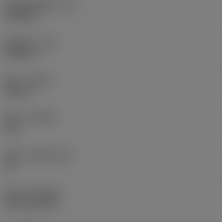
切削刃有效长度
(LE)
0.6986 in
圆角半径
(RE)
0.0625 in
旋向
(HAND)
Neutral
材质
(GRADE)
235
基底
(SUBSTRATE)
HC
涂层
(COATING)
CVD TiCN+TiN