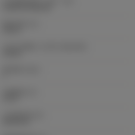
刀片安装样式代码（公制）
(IFS)
Cylindrical fixing hole
现在，您将被重定
向至
固定孔直径
(D1)
sandvik.coromant
0.312 in
.cn。
刀片尺寸和形状
(CUTINT_SIZESHAPE)
CN1906
取消
接受 »
切削刃数
(CEDC)
2
内切圆直径
(IC)
0.75 in
刀片形状代码
(SC)
Rhombic 80