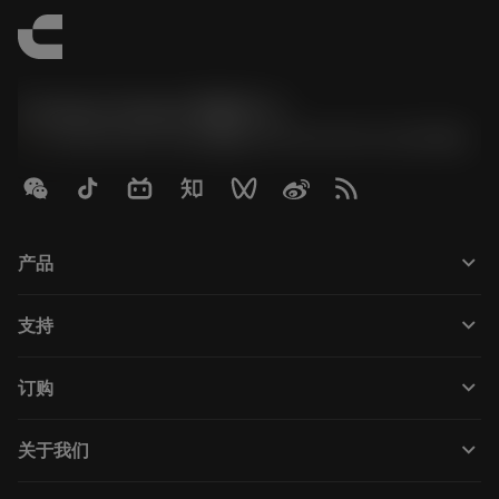
Contact Center 客服中心
phone
+86 800-820-2623(座机)/+86 400-820-2623(手机)
keyboard_arrow_down
产品
Tutti gli utensili
keyboard_arrow_down
支持
Tutti i software
Servizio clienti
Riciclaggio
keyboard_arrow_down
订购
Distributori e specialisti
Ricondizionamento
Come acquistare
Guide e tutorial
Tailor Made
keyboard_arrow_down
关于我们
Ordine
Calcolatrici e app
Informazioni su Sandvik Coromant
Restituisci
Cataloghi e manuali