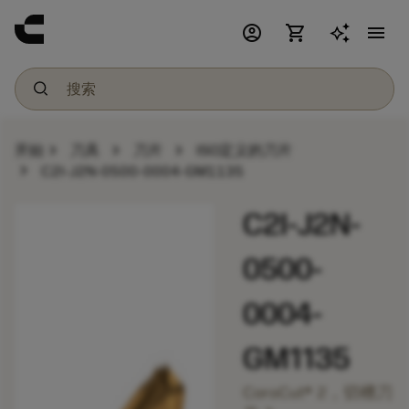
account_circle
shopping_cart
menu
chevron_right
chevron_right
chevron_right
开始
刀具
刀片
ISO定义的刀片
chevron_right
C2I-J2N-0500-0004-GM1135
C2I-J2N-
0500-
0004-
GM1135
CoroCut® 2，切槽刀