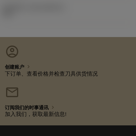
发布组件ID
(RELEASEPACK)
92.3
account_circle
chevron_right
创建账户
下订单、查看价格并检查刀具供货情况
mail
chevron_right
订阅我们的时事通讯
加入我们，获取最新信息!