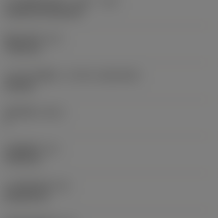
刀片安装样式代码（公制）
(IFS)
Cylindrical fixing hole
现在，您将被重定
向至
固定孔直径
(D1)
sandvik.coromant
7.925 mm
.cn。
刀片尺寸和形状
(CUTINT_SIZESHAPE)
CN1906
取消
接受 »
切削刃数
(CEDC)
2
内切圆直径
(IC)
19.05 mm
刀片形状代码
(SC)
Rhombic 80