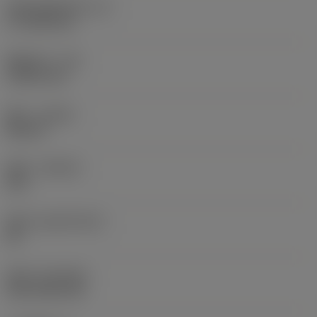
切削刃有效长度
(LE)
17.7439 mm
圆角半径
(RE)
1.5875 mm
旋向
(HAND)
Neutral
材质
(GRADE)
235
基底
(SUBSTRATE)
HC
涂层
(COATING)
CVD TiCN+TiN