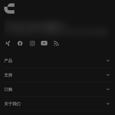
Contact Center 客服中心
phone
+86 800-820-2623(座机)/+86 400-820-2623(手机)
keyboard_arrow_down
产品
Todas as ferramentas
keyboard_arrow_down
支持
Todos os softwares
Atendimento ao cliente
Reciclagem
keyboard_arrow_down
订购
Distribuidores e especialistas
Recondicionamento
Como comprar
Guias e tutoriais
Tailor Made
keyboard_arrow_down
关于我们
Pedido
Calculadoras e aplicativos
Sobre a Sandvik Coromant
Voltar
Catálogos e manuais