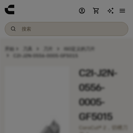
account_circle
shopping_cart
menu
chevron_right
chevron_right
chevron_right
开始
刀具
刀片
ISO定义的刀片
chevron_right
C2I-J2N-0556-0005-GF5015
C2I-J2N-
0556-
0005-
GF5015
CoroCut® 2，切槽刀