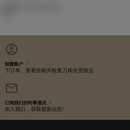
发布组件ID
(RELEASEPACK)
92.3
account_circle
chevron_right
创建账户
下订单、查看价格并检查刀具供货情况
mail
chevron_right
订阅我们的时事通讯
加入我们，获取最新信息!