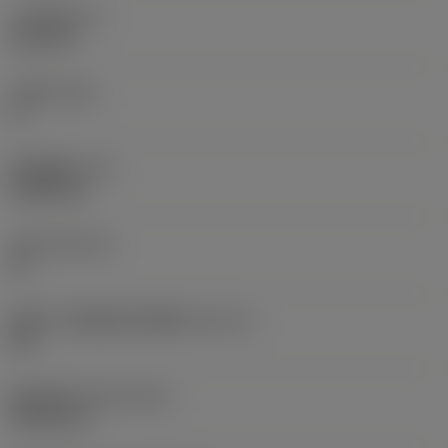
刀片厚度
(S)
6.35 mm
主后角
(AN)
0 °
部件重量
(WT)
0.0262 kg
刀座
(SSC_M)
19
英制刀片座规格代码视图
(SSC_N)
3/4
发布日期
(ValFrom20)
1992/11/2