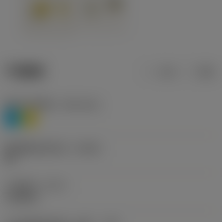
产品数据
公制
英制
材料分类层级1
(TMC1ISO)
P
M
断屑槽制造商名称
(CBMD)
HR
工序类型
(CTPT)
roughing