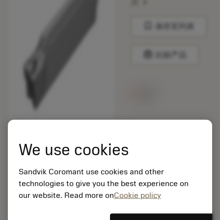
chevron_right
片
bookmark
保存至列表
balance
比较产品
无货
包装数量: 10
ISO: C2I-J2N-0556-
We use cookies
0005-GF5015
材料Id: 5725824
Sandvik Coromant use cookies and other
EAN: 10621144
technologies to give you the best experience on
ANSI: CNMM 644-HR
235
our website. Read more on
Cookie policy
通用
deployed_code
显示3D模型