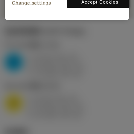
remove
add
展示
shopping_cart
Accept Cookies
加入购
Change settings
起始切削参数
(KAPR
95 deg
)
P2.1.Z.AN
,
硬度: 175 HB
a
10 mm (2.4 - 13)
p
P
f
0.8 mm/r (0.5 - 1.1)
n
h
0.8 mm/r (0.5 - 1.1)
ex
v
75 m/min (95 - 60)
c
M1.0.Z.AQ
,
硬度: 200 HB
a
10 mm (2.4 - 13)
p
M
f
0.8 mm/r (0.5 - 1.1)
n
h
0.8 mm/r (0.5 - 1.1)
ex
v
65 m/min (90 - 50)
c
技术图示