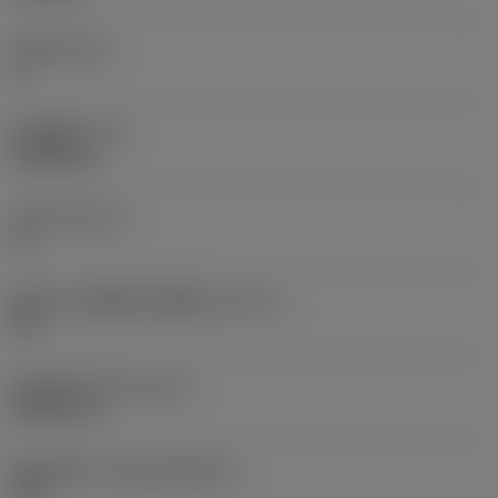
主后角
(AN)
0 °
部件重量
(WT)
0.0262 kg
刀座
(SSC_M)
19
英制刀片座规格代码视图
(SSC_N)
3/4
发布日期
(ValFrom20)
1992/11/2
发布组件ID
(RELEASEPACK)
92.3