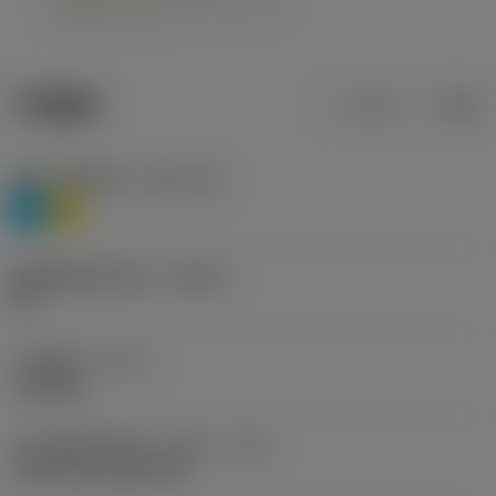
产品数据
公制
英制
材料分类层级1
(TMC1ISO)
P
M
断屑槽制造商名称
(CBMD)
HR
工序类型
(CTPT)
roughing
刀片安装样式代码（公制）
(IFS)
Cylindrical fixing hole