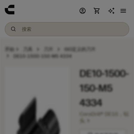
account_circle
shopping_cart
menu
chevron_right
chevron_right
chevron_right
开始
刀具
刀片
ISO定义的刀片
chevron_right
DE10-1500-150-M5 4334
DE10-1500-
150-M5
4334
CoroDrill® DE10，钻
chevron_right
头