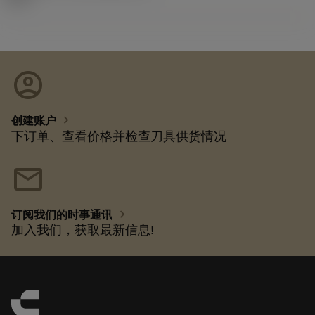
account_circle
chevron_right
创建账户
下订单、查看价格并检查刀具供货情况
mail
chevron_right
订阅我们的时事通讯
加入我们，获取最新信息!