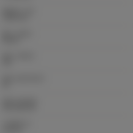
圆角半径
(RE)
1.5875 mm
旋向
(HAND)
Neutral
材质
(GRADE)
235
基底
(SUBSTRATE)
HC
涂层
(COATING)
CVD TiCN+TiN
刀片厚度
(S)
6.35 mm