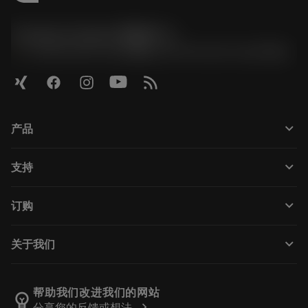
Contact Center 客服中心
phone
+86 800-820-2623(座机)/+86 400-820-2623(手机)
keyboard_arrow_down
产品
Todas as ferramentas
keyboard_arrow_down
支持
Todos os softwares
Atendimento ao cliente
Reciclagem
keyboard_arrow_down
订购
Distribuidores e especialistas
Recondicionamento
Como comprar
Guias e tutoriais
Tailor Made
keyboard_arrow_down
关于我们
Pedido
Calculadoras e aplicativos
Sobre a Sandvik Coromant
Voltar
Catálogos e manuais
Manufacturing Wellness
Rastreie seu pedido
帮助我们改进我们的网站
emoji_objects
chevron_right