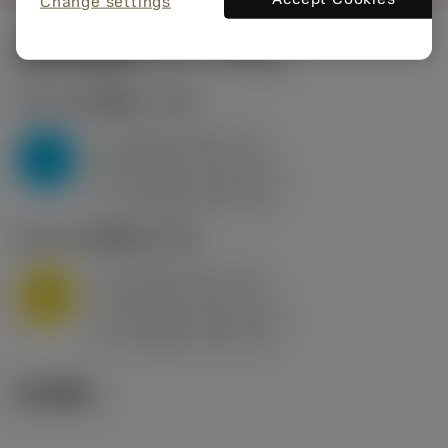
Change settings
起始切削参数
(KAPR
95 deg
)
P2.1.Z.AN
,
硬度: 175 HB
a
10 mm (2.4 - 13)
p
P
f
0.8 mm/r (0.5 - 1.1)
n
h
0.8 mm/r (0.5 - 1.1)
ex
v
75 m/min (95 - 60)
c
M1.0.Z.AQ
,
硬度: 200 HB
a
10 mm (2.4 - 13)
p
M
f
0.8 mm/r (0.5 - 1.1)
n
h
0.8 mm/r (0.5 - 1.1)
ex
v
65 m/min (90 - 50)
c
技术图示