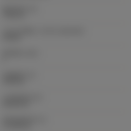
现在，您将被重定
固定孔直径
(D1)
向至
7.925 mm
sandvik.coromant
.cn。
刀片尺寸和形状
(CUTINT_SIZESHAPE)
CN1906
取消
接受 »
切削刃数
(CEDC)
2
内切圆直径
(IC)
19.05 mm
刀片形状代码
(SC)
Rhombic 80
切削刃有效长度
(LE)
17.7439 mm