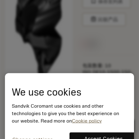
bookmark
保存至列表
balance
比较产品
无货
包装数量: 10
ISO: DE10-1500-150-
M5 4334
材料Id: 5725824
We use cookies
EAN: 10621144
ANSI: CNMM 644-HR
Sandvik Coromant use cookies and other
235
technologies to give you the best experience on
通用
deployed_code
our website. Read more on
Cookie policy
显示3D模型
remove
add
展示
shopping_cart
加入购
Accept Cookies