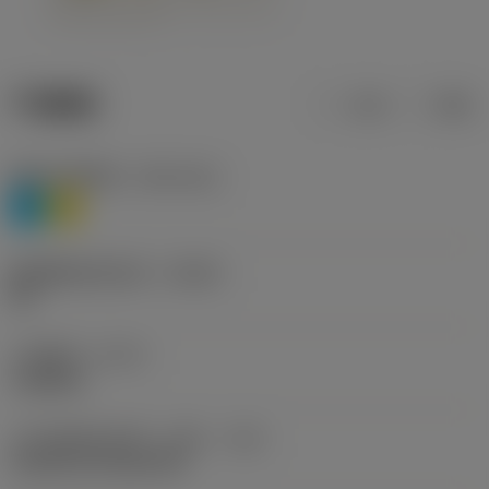
产品数据
公制
英制
材料分类层级1
(TMC1ISO)
P
M
断屑槽制造商名称
(CBMD)
HR
工序类型
(CTPT)
roughing
刀片安装样式代码（公制）
(IFS)
Cylindrical fixing hole