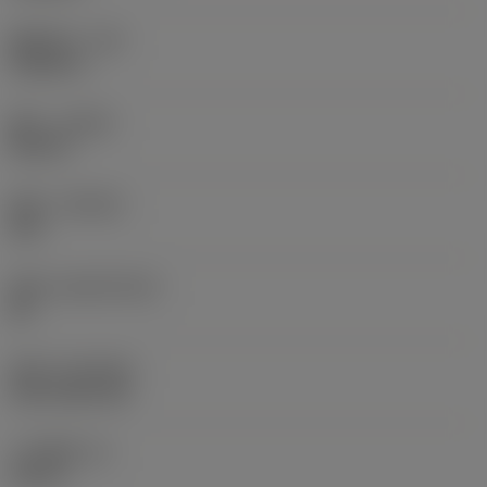
圆角半径
(RE)
0.0625 in
旋向
(HAND)
Neutral
材质
(GRADE)
235
基底
(SUBSTRATE)
HC
涂层
(COATING)
CVD TiCN+TiN
刀片厚度
(S)
0.25 in