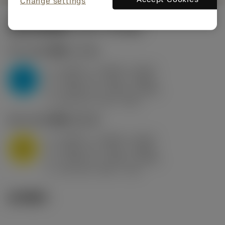
Change settings
起始切削参数
(KAPR
95 deg
)
P2.1.Z.AN
,
硬度: 175 HB
a
0.394 in (0.094 - 0.512)
p
P
f
0.032 in/r (0.02 - 0.043)
n
h
0.032 in/r (0.02 - 0.043)
ex
v
250 sfm (315 - 205)
c
M1.0.Z.AQ
,
硬度: 200 HB
a
0.394 in (0.094 - 0.512)
p
M
f
0.032 in/r (0.02 - 0.043)
n
h
0.032 in/r (0.02 - 0.043)
ex
v
215 sfm (295 - 170)
c
技术图示