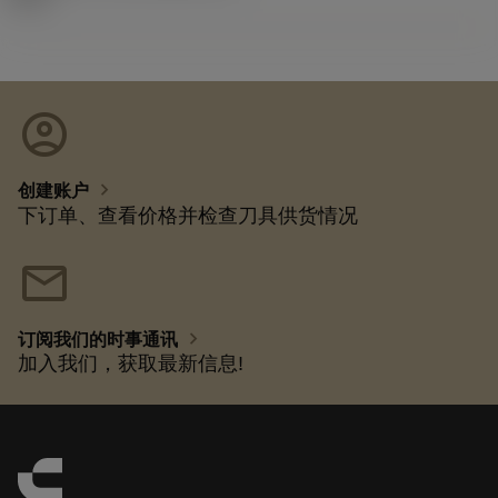
account_circle
chevron_right
创建账户
下订单、查看价格并检查刀具供货情况
mail
chevron_right
订阅我们的时事通讯
加入我们，获取最新信息!