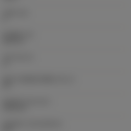
主后角
(AN)
0 °
部件重量
(WT)
0.0577 lb
刀座
(SSC_M)
19
英制刀片座规格代码视图
(SSC_N)
3/4
发布日期
(ValFrom20)
1992/11/2
发布组件ID
(RELEASEPACK)
92.3