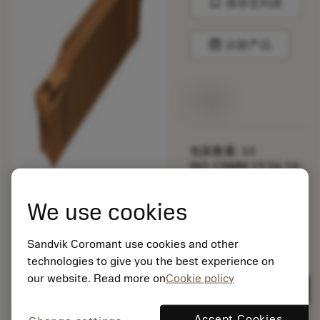
bookmark
保存至列表
balance
比较产品
无货
包装数量: 10
ISO: CNMM 19 06 16-
HR 235
材料Id: 5725824
We use cookies
EAN: 10621144
ANSI: L123G2-0300-
Sandvik Coromant use cookies and other
1001-CS 1125
technologies to give you the best experience on
通用
deployed_code
our website. Read more on
Cookie policy
显示3D模型
remove
add
展示
shopping_cart
加入购
Accept Cookies