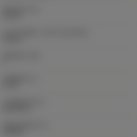
现在，您将被重定
固定孔直径
(D1)
向至
0.312 in
sandvik.coromant
.cn。
刀片尺寸和形状
(CUTINT_SIZESHAPE)
CN1906
取消
接受 »
切削刃数
(CEDC)
2
内切圆直径
(IC)
0.75 in
刀片形状代码
(SC)
Rhombic 80
切削刃有效长度
(LE)
0.6986 in