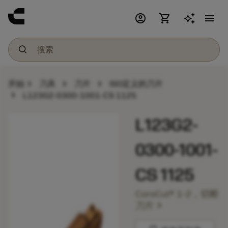
account_circle
shopping_cart
menu
chevron_right
chevron_right
chevron_right
开始
刀具
刀片
ISO定义的刀片
chevron_right
L123G2-0300-1001-CS 1125
L123G2-
0300-1001-
CS 1125
CoroCut® 1-2，切断
chevron_right
刀片