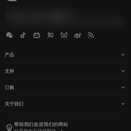
Contact Center 客服中心
phone
+86 800-820-2623(座机)/+86 400-820-2623(手机)
keyboard_arrow_down
产品
Tutti gli utensili
keyboard_arrow_down
支持
Tutti i software
Servizio clienti
Riciclaggio
keyboard_arrow_down
订购
Distributori e specialisti
Ricondizionamento
Come acquistare
Guide e tutorial
Tailor Made
keyboard_arrow_down
关于我们
Ordine
Calcolatrici e app
Informazioni su Sandvik Coromant
Restituisci
Cataloghi e manuali
Benessere manifatturiero
Traccia il tuo ordine
帮助我们改进我们的网站
emoji_objects
chevron_right