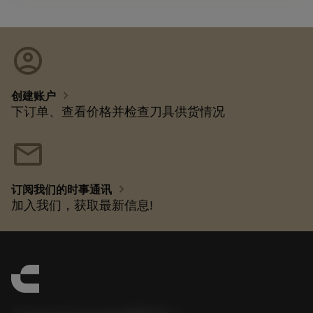
account_circle
chevron_right
创建账户
下订单、查看价格并检查刀具供货情况
mail
chevron_right
订阅我们的时事通讯
加入我们，获取最新信息!