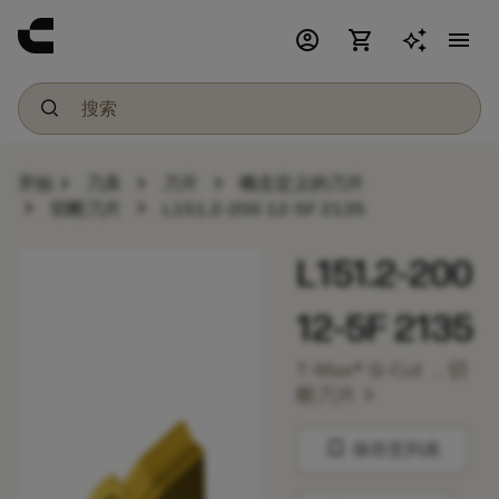
account_circle
shopping_cart
menu
chevron_right
chevron_right
chevron_right
开始
刀具
刀片
概念定义的刀片
chevron_right
chevron_right
切断刀片
L151.2-200 12-5F 2135
L151.2-200
12-5F 2135
T-Max® Q-Cut ，切
chevron_right
断刀片
bookmark
保存至列表