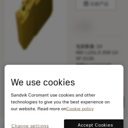
balance
比较产品
无货
包装数量: 10
ISO: L151.2-200 12-
5F 2135
材料Id: 5734249
EAN: 11276112
ANSI: L151.2-200 12-
We use cookies
5F 2135
Sandvik Coromant use cookies and other
remove
add
通用展示
shopping_cart
technologies to give you the best experience on
加入购
our website. Read more on
Cookie policy
Accept Cookies
Change settings