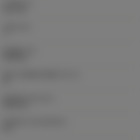
刀片厚度
(S)
5.617 mm
主后角
(AN)
7 °
部件重量
(WT)
0.0002 kg
英制刀片座规格代码视图
(SSC_N)
20
发布日期
(ValFrom20)
2000/12/4
发布组件ID
(RELEASEPACK)
01.1