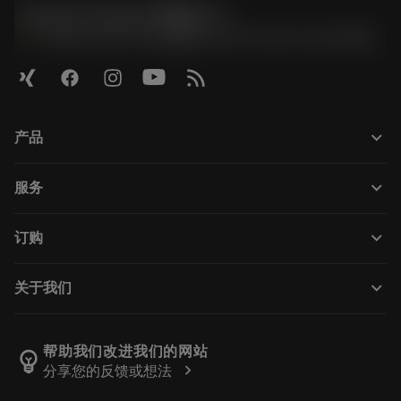
Contact Center 客服中心
phone
+86 800-820-2623(座机)/+86 400-820-2623(手机)
keyboard_arrow_down
产品
所有产品
keyboard_arrow_down
服务
CoroPlus® Tool Guide
回收利用
Tool Assembly
keyboard_arrow_down
订购
重磨
Tailor Made
如何购买
知识
网络样本
keyboard_arrow_down
关于我们
订购
在线学习
人才招聘
添加至退货车
活动和培训
关于我们
跟踪您的订单
Tool ID
帮助我们改进我们的网站
emoji_objects
chevron_right
分享您的反馈或想法
找到我们
常见问题
新闻与媒体