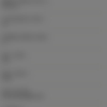
圆角半径上偏差
(RETOLU)
0.05 mm
左手主切削刃角
(PSIRL)
12 °
机床侧的刀体角度
(BAMS)
0 °
旋向
(HAND)
Left
材质
(GRADE)
2135
涂层
(COATING)
CVD TiCrN+Al2O3+TiN