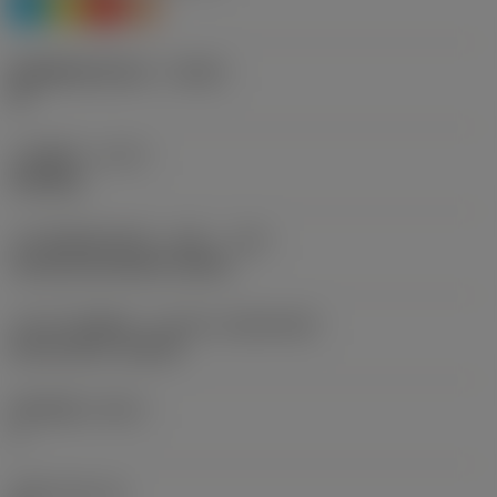
P
M
K
S
断屑槽制造商名称
(CBMD)
5F
工序类型
(CTPT)
finishing
刀片安装样式代码（公制）
(IFS)
Concave prismatic section
刀片尺寸和形状
(CUTINT_SIZESHAPE)
Q-Cut 151.2 -size 20
切削刃数
(CEDC)
1
现在，您将被重定
刀座
(SSC_M)