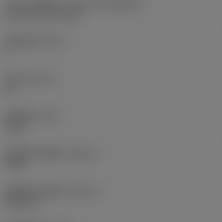
刀片尺寸和形状
(CUTINT_SIZESHAPE)
Q-Cut 151.2 -size 50
切削刃数
(CEDC)
现在，您将被重定
1
向至
sandvik.coromant
刀座
(SSC_M)
.cn。
50
切削宽度
(CW)
5 mm
取消
接受 »
切削宽度下偏差
(CWTOLL)
0 mm
切削宽度上偏差
(CWTOLU)
0.25 mm