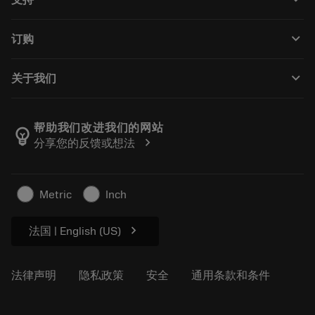
所有软件
客户服务
回收
keyboard_arrow_down
订购
分销商和专业人士
翻新
如何购买
指南与教程
Tailor Made
keyboard_arrow_down
关于我们
订购
计算器和应用程序
关于Sandvik Coromant
返回
产品目录和手册
Manufacturing Wellness
跟踪订单
帮助我们改进我们的网站
emoji_objects
chevron_right
分享您的反馈或想法
职业发展
生成报价单
可持续业务
文章
Metric
Inch
供新闻媒体使用
chevron_right
法国 | English (US)
法律声明
隐私政策
安全
通用条款和条件