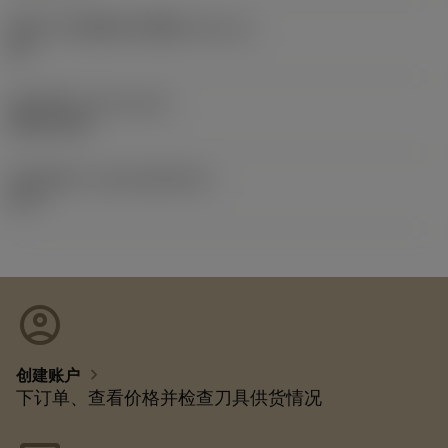
英制刀片座规格代码视图
(SSC_N)
50
发布日期
(ValFrom20)
2007/1/29
发布组件ID
(RELEASEPACK)
07.1
account_circle
chevron_right
创建账户
下订单、查看价格并检查刀具供货情况