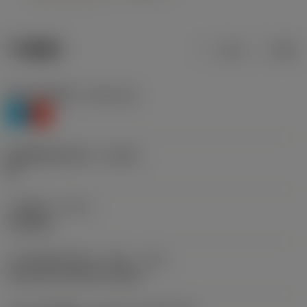
产品数据
公制
英制
材料分类层级1
(TMC1ISO)
P
K
断屑槽制造商名称
(CBMD)
4E
工序类型
(CTPT)
roughing
刀片安装样式代码（公制）
(IFS)
Concave prismatic section