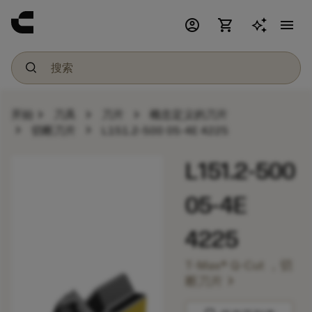
account_circle
shopping_cart
menu
chevron_right
chevron_right
chevron_right
开始
刀具
刀片
概念定义的刀片
chevron_right
chevron_right
切断刀片
L151.2-500 05-4E 4225
L151.2-500
05-4E
4225
T-Max® Q-Cut ，切
chevron_right
断刀片