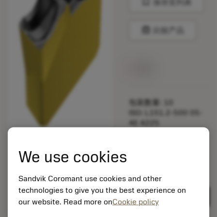
bookmark
保存至列表
balance
比较产品
无货
包装数量: 10
ISO: L151.2-500 05-
4E 4225
材料Id: 5735215
EAN: 12084240
We use cookies
ANSI: L151.2-500 05-
4E 4225
Sandvik Coromant use cookies and other
technologies to give you the best experience on
remove
add
通用展示
shopping_cart
加入购
our website. Read more on
Cookie policy