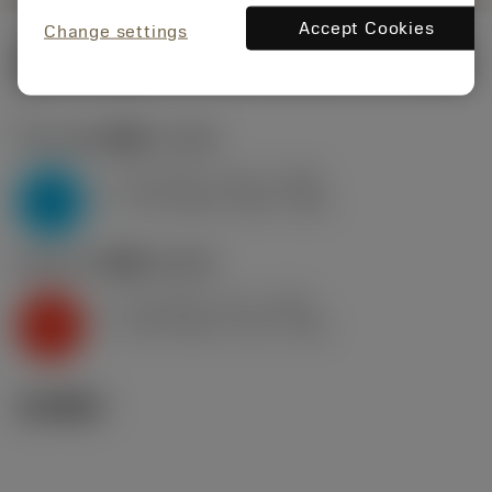
Accept Cookies
Change settings
起始切削参数
(Primary (Radial) KAPR
85 deg
)
P2.1.Z.AN
,
硬度: 175 HB
f
0.2 mm/r (0.11 - 0.34)
n
P
v
175 m/min (220 - 150)
c
K2.2.C.UT
,
硬度: 245 HB
f
0.2 mm/r (0.1 - 0.34)
n
K
v
140 m/min (175 - 120)
c
技术图示