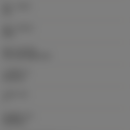
旋向
(HAND)
Left
材质
(GRADE)
4225
涂层
(COATING)
CVD TiCN+Al2O3+TiN
刀片厚度
(S)
8.106 mm
主后角
(AN)
7 °
部件重量
(WT)
0.0033 kg