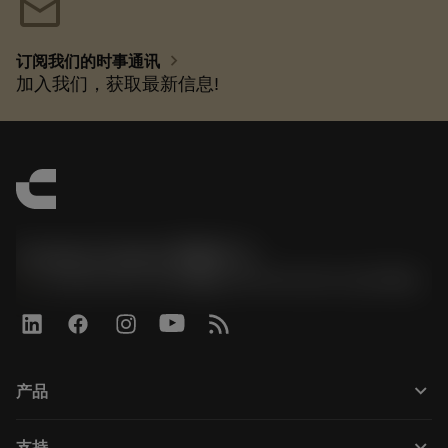
mail
chevron_right
订阅我们的时事通讯
加入我们，获取最新信息!
Contact Center 客服中心
phone
+86 800-820-2623(座机)/+86 400-820-2623(手机)
keyboard_arrow_down
产品
全部刀具
keyboard_arrow_down
支持