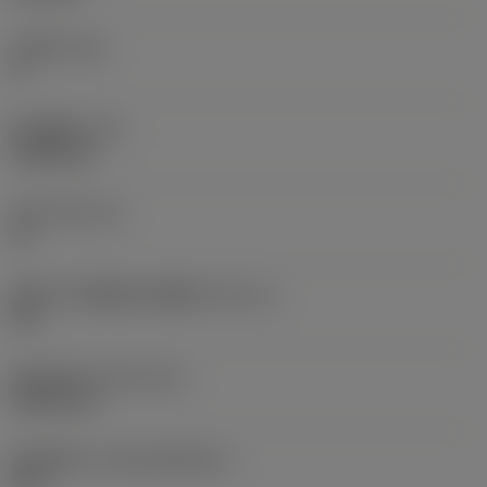
主后角
(AN)
0 °
部件重量
(WT)
0.0262 kg
刀座
(SSC_M)
19
英制刀片座规格代码视图
(SSC_N)
3/4
发布日期
(ValFrom20)
1992/11/2
发布组件ID
(RELEASEPACK)
92.3