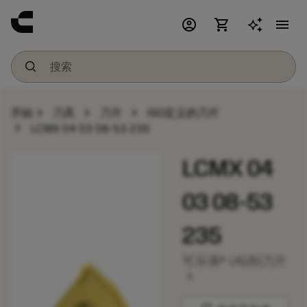
account_circle
shopping_cart
menu
chevron_right
chevron_right
chevron_right
开始
刀具
刀片
ISO定义的刀片
chevron_right
LCMX 04 03 08-53 235
LCMX 04
03 08-53
235
可乐满® U钻削刀片
chevron_right