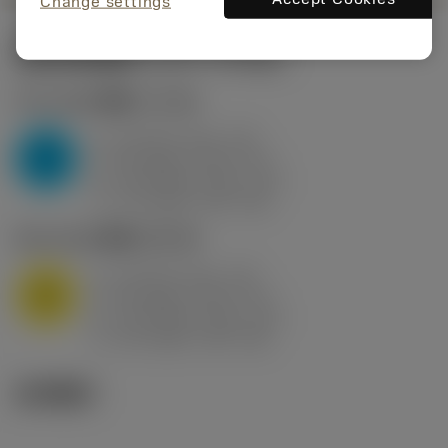
Change settings
起始切削参数
(KAPR
95 deg
)
P2.1.Z.AN
,
硬度: 175 HB
a
10 mm (2.4 - 13)
p
P
f
0.8 mm/r (0.5 - 1.1)
n
h
0.8 mm/r (0.5 - 1.1)
ex
v
75 m/min (95 - 60)
c
M1.0.Z.AQ
,
硬度: 200 HB
a
10 mm (2.4 - 13)
p
M
f
0.8 mm/r (0.5 - 1.1)
n
h
0.8 mm/r (0.5 - 1.1)
ex
v
65 m/min (90 - 50)
c
技术图示