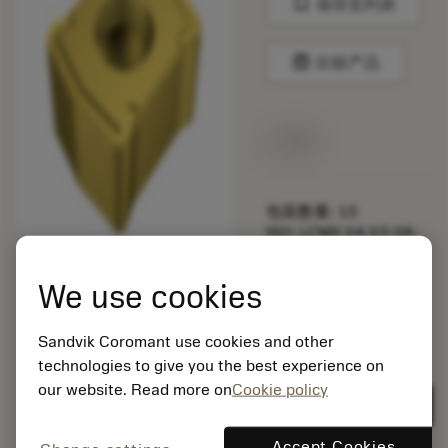
bookmark
保存至列表
balance
比较产品
无货
包装数量: 10
ISO: LCMX 04 03 08-
53 235
材料Id: 5725824
We use cookies
EAN: 10621144
ANSI: CNMM 644-HR
Sandvik Coromant use cookies and other
235
technologies to give you the best experience on
通用
deployed_code
our website. Read more on
Cookie policy
显示3D模型
remove
add
展示
shopping_cart
加入购
Accept Cookies