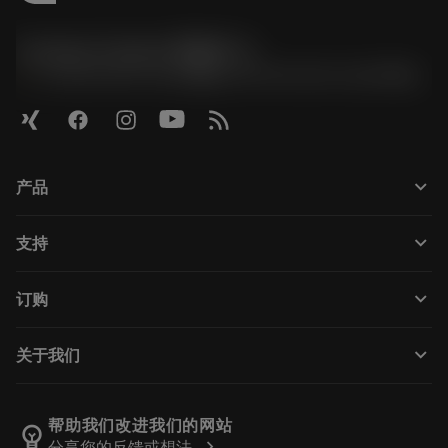
Contact Center 客服中心
phone
+86 800-820-2623(座机)/+86 400-820-2623(手机)
keyboard_arrow_down
产品
Todas as ferramentas
keyboard_arrow_down
支持
Todos os softwares
Atendimento ao cliente
Reciclagem
keyboard_arrow_down
订购
Distribuidores e especialistas
Recondicionamento
Como comprar
Guias e tutoriais
Tailor Made
keyboard_arrow_down
关于我们
Pedido
Calculadoras e aplicativos
Sobre a Sandvik Coromant
Voltar
Catálogos e manuais
Manufacturing Wellness
Rastreie seu pedido
帮助我们改进我们的网站
emoji_objects
chevron_right