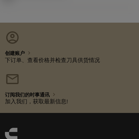
account_circle
chevron_right
创建账户
下订单、查看价格并检查刀具供货情况
mail
chevron_right
订阅我们的时事通讯
加入我们，获取最新信息!