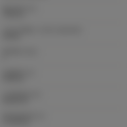
现在，您将被重定
固定孔直径
(D1)
向至
7.925 mm
sandvik.coromant
.cn。
刀片尺寸和形状
(CUTINT_SIZESHAPE)
CN1906
取消
接受 »
切削刃数
(CEDC)
2
内切圆直径
(IC)
19.05 mm
刀片形状代码
(SC)
Rhombic 80
切削刃有效长度
(LE)
17.7439 mm