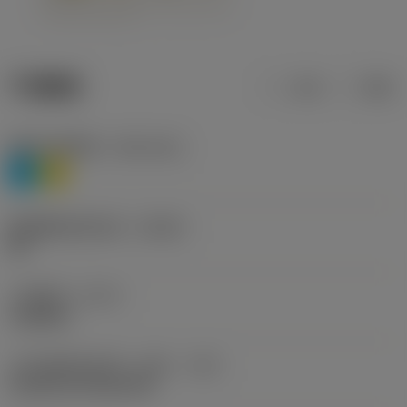
产品数据
公制
英制
材料分类层级1
(TMC1ISO)
P
M
断屑槽制造商名称
(CBMD)
HR
工序类型
(CTPT)
roughing
刀片安装样式代码（公制）
(IFS)
Cylindrical fixing hole