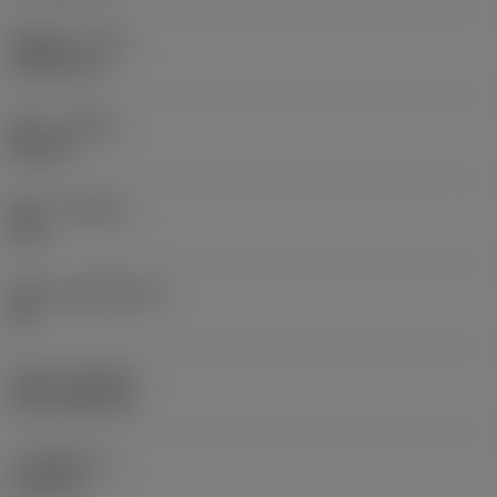
圆角半径
(RE)
1.5875 mm
旋向
(HAND)
Neutral
材质
(GRADE)
235
基底
(SUBSTRATE)
HC
涂层
(COATING)
CVD TiCN+TiN
刀片厚度
(S)
6.35 mm