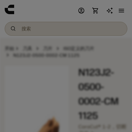
account_circle
shopping_cart
menu
chevron_right
chevron_right
chevron_right
开始
刀具
刀片
ISO定义的刀片
chevron_right
N123J2-0500-0002-CM 1125
N123J2-
0500-
0002-CM
1125
CoroCut® 1-2，切断