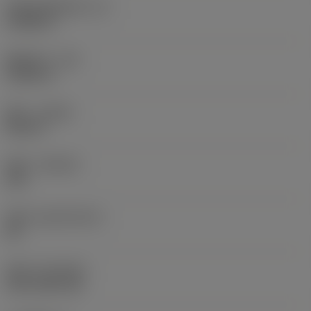
切削刃有效长度
(LE)
0.6986 in
圆角半径
(RE)
0.0625 in
旋向
(HAND)
Neutral
材质
(GRADE)
235
基底
(SUBSTRATE)
HC
涂层
(COATING)
CVD TiCN+TiN