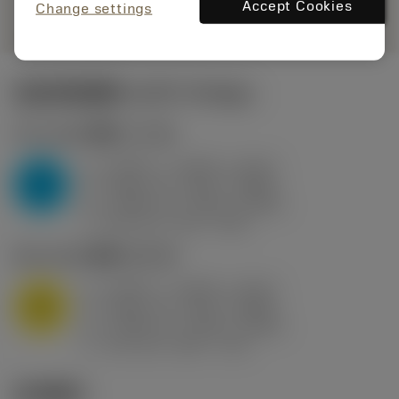
remove
add
展示
shopping_cart
Accept Cookies
加入购
Change settings
起始切削参数
(KAPR
95 deg
)
P2.1.Z.AN
,
硬度: 175 HB
a
0.394 in (0.094 - 0.512)
p
P
f
0.032 in/r (0.02 - 0.043)
n
h
0.032 in/r (0.02 - 0.043)
ex
v
250 sfm (315 - 205)
c
M1.0.Z.AQ
,
硬度: 200 HB
a
0.394 in (0.094 - 0.512)
p
M
f
0.032 in/r (0.02 - 0.043)
n
h
0.032 in/r (0.02 - 0.043)
ex
v
215 sfm (295 - 170)
c
技术图示