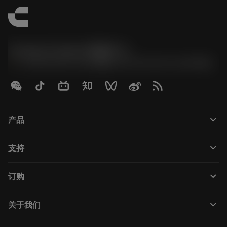
Contact Center 客服中心
phone
+86 800-820-2623(座机)/+86 400-820-2623(手机)
keyboard_arrow_down
产品
Tutti gli utensili
keyboard_arrow_down
支持
Tutti i software
Servizio clienti
Riciclaggio
keyboard_arrow_down
订购
Distributori e specialisti
Ricondizionamento
Come acquistare
Guide e tutorial
Tailor Made
keyboard_arrow_down
关于我们
Ordine
Calcolatrici e app
Informazioni su Sandvik Coromant
Restituisci
Cataloghi e manuali