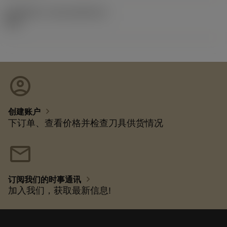
发布组件ID
(RELEASEPACK)
92.3
account_circle
chevron_right
创建账户
下订单、查看价格并检查刀具供货情况
mail
chevron_right
订阅我们的时事通讯
加入我们，获取最新信息!