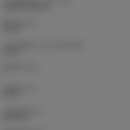
刀片安装样式代码（公制）
(IFS)
Cylindrical fixing hole
现在，您将被重定
向至
固定孔直径
(D1)
sandvik.coromant
0.312 in
.cn。
刀片尺寸和形状
(CUTINT_SIZESHAPE)
CN1906
取消
接受 »
切削刃数
(CEDC)
2
内切圆直径
(IC)
0.75 in
刀片形状代码
(SC)
Rhombic 80