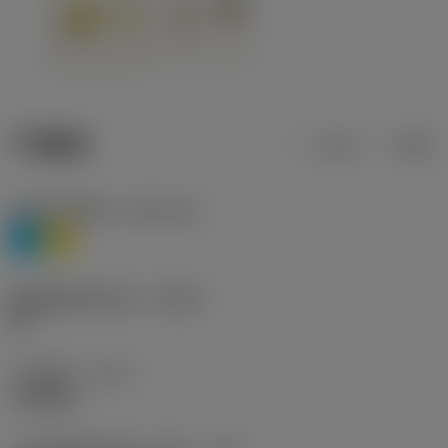
产品数据
公制
英制
材料分类层级1
(TMC1ISO)
P
M
断屑槽制造商名称
(CBMD)
HR
工序类型
(CTPT)
roughing