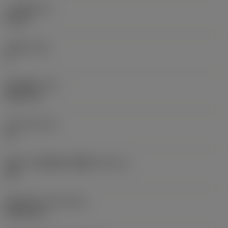
刀片厚度
(S)
0.25 in
主后角
(AN)
0 °
部件重量
(WT)
0.0577 lb
刀座
(SSC_M)
19
英制刀片座规格代码视图
(SSC_N)
3/4
发布日期
(ValFrom20)
1992/11/2