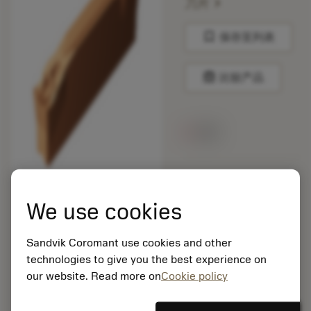
chevron_right
刀片
bookmark
保存至列表
balance
比较产品
无货
包装数量: 10
ISO: CNMM 19 06 16-
We use cookies
HR 235
材料Id: 5725824
Sandvik Coromant use cookies and other
EAN: 10621144
technologies to give you the best experience on
ANSI: N123J2-0500-
0002-CM 1125
our website. Read more on
Cookie policy
通用
deployed_code
显示3D模型