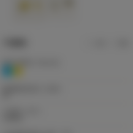
产品数据
公制
英制
材料分类层级1
(TMC1ISO)
P
M
断屑槽制造商名称
(CBMD)
HR
工序类型
(CTPT)
roughing