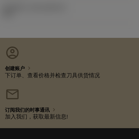
发布组件ID
(RELEASEPACK)
92.3
account_circle
chevron_right
创建账户
下订单、查看价格并检查刀具供货情况
mail
chevron_right
订阅我们的时事通讯
加入我们，获取最新信息!