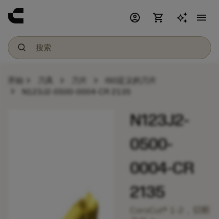
account_circle
shopping_cart
menu
chevron_right
chevron_right
chevron_right
开始
刀具
刀片
ISO定义的刀片
chevron_right
N123J2-0500-0004-CR 2135
N123J2-
0500-
0004-CR
2135
CoroCut® 1-2，切断