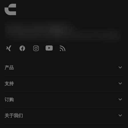
Contact Center 客服中心
phone
+86 800-820-2623(座机)/+86 400-820-2623(手机)
keyboard_arrow_down
产品
Todas as ferramentas
keyboard_arrow_down
支持
Todos os softwares
Atendimento ao cliente
Reciclagem
keyboard_arrow_down
订购
Distribuidores e especialistas
Recondicionamento
Como comprar
Guias e tutoriais
Tailor Made
keyboard_arrow_down
关于我们
Pedido
Calculadoras e aplicativos
Sobre a Sandvik Coromant
Voltar
Catálogos e manuais