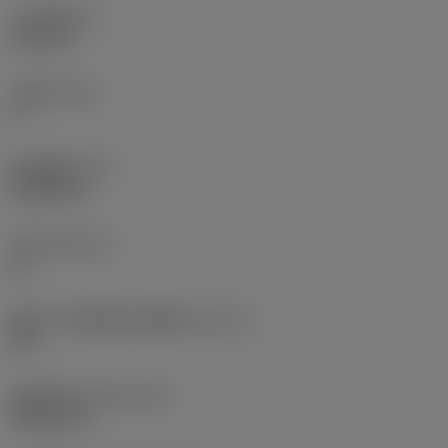
刀片厚度
(S)
6.35 mm
主后角
(AN)
0 °
部件重量
(WT)
0.0262 kg
刀座
(SSC_M)
19
英制刀片座规格代码视图
(SSC_N)
3/4
发布日期
(ValFrom20)
1992/11/2