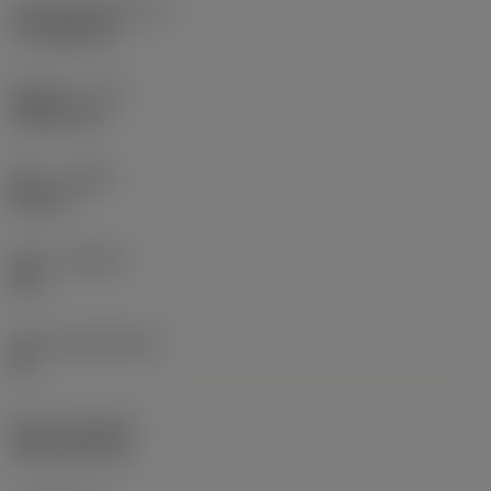
切削刃有效长度
(LE)
17.7439 mm
圆角半径
(RE)
1.5875 mm
旋向
(HAND)
Neutral
材质
(GRADE)
235
基底
(SUBSTRATE)
HC
涂层
(COATING)
CVD TiCN+TiN