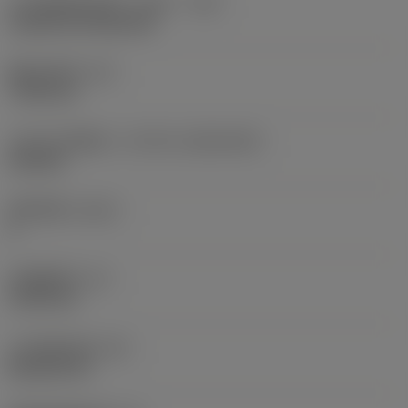
刀片安装样式代码（公制）
(IFS)
Cylindrical fixing hole
现在，您将被重定
向至
固定孔直径
(D1)
sandvik.coromant
7.925 mm
.cn。
刀片尺寸和形状
(CUTINT_SIZESHAPE)
CN1906
取消
接受 »
切削刃数
(CEDC)
2
内切圆直径
(IC)
19.05 mm
刀片形状代码
(SC)
Rhombic 80