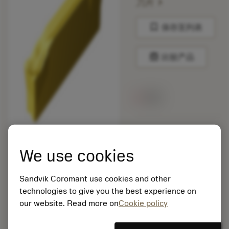
chevron_right
刀片
bookmark
保存至列表
balance
比较产品
无货
包装数量: 10
ISO: N123J2-0500-
We use cookies
0004-CR 2135
材料Id: 5725824
Sandvik Coromant use cookies and other
EAN: 10621144
technologies to give you the best experience on
ANSI: CNMM 644-HR
235
our website. Read more on
Cookie policy
通用
deployed_code
显示3D模型