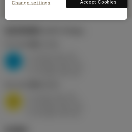
remove
add
展示
shopping_cart
Accept Cookies
加入购
Change settings
起始切削参数
(KAPR
95 deg
)
P2.1.Z.AN
,
硬度: 175 HB
a
10 mm (2.4 - 13)
p
P
f
0.8 mm/r (0.5 - 1.1)
n
h
0.8 mm/r (0.5 - 1.1)
ex
v
75 m/min (95 - 60)
c
M1.0.Z.AQ
,
硬度: 200 HB
a
10 mm (2.4 - 13)
p
M
f
0.8 mm/r (0.5 - 1.1)
n
h
0.8 mm/r (0.5 - 1.1)
ex
v
65 m/min (90 - 50)
c
技术图示