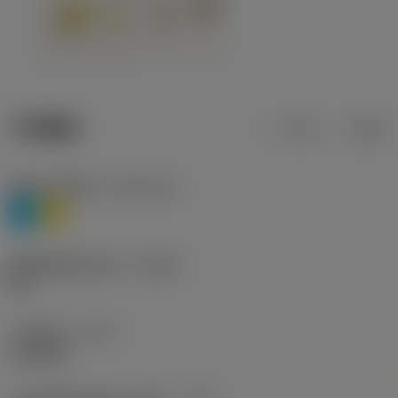
产品数据
公制
英制
材料分类层级1
(TMC1ISO)
P
M
断屑槽制造商名称
(CBMD)
HR
工序类型
(CTPT)
roughing