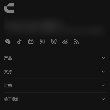
Contact Center 客服中心
phone
+86 800-820-2623(座机)/+86 400-820-2623(手机)
keyboard_arrow_down
产品
Tutti gli utensili
keyboard_arrow_down
支持
Tutti i software
Servizio clienti
Riciclaggio
keyboard_arrow_down
订购
Distributori e specialisti
Ricondizionamento
Come acquistare
Guide e tutorial
Tailor Made
keyboard_arrow_down
关于我们
Ordine
Calcolatrici e app
Informazioni su Sandvik Coromant
Restituisci
Cataloghi e manuali