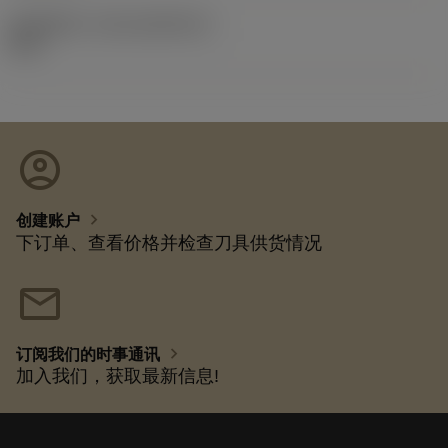
发布组件ID
(RELEASEPACK)
92.3
account_circle
chevron_right
创建账户
下订单、查看价格并检查刀具供货情况
mail
chevron_right
订阅我们的时事通讯
加入我们，获取最新信息!