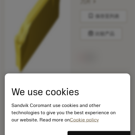
chevron_right
刀片
bookmark
保存至列表
balance
比较产品
无货
包装数量: 10
ISO: CNMM 19 06 16-
We use cookies
HR 235
材料Id: 5725824
Sandvik Coromant use cookies and other
EAN: 10621144
technologies to give you the best experience on
ANSI: N123K2-0600-
0004-CR 2135
our website. Read more on
Cookie policy
通用
deployed_code
显示3D模型