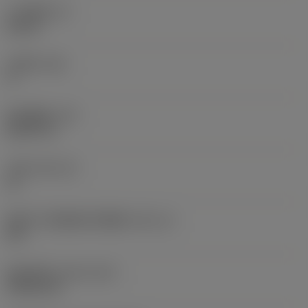
刀片厚度
(S)
0.25 in
主后角
(AN)
0 °
部件重量
(WT)
0.0577 lb
刀座
(SSC_M)
19
英制刀片座规格代码视图
(SSC_N)
3/4
发布日期
(ValFrom20)
1992/11/2