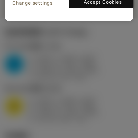
remove
add
展示
shopping_cart
Accept Cookies
加入购
Change settings
起始切削参数
(KAPR
95 deg
)
P2.1.Z.AN
,
硬度: 175 HB
a
0.394 in (0.094 - 0.512)
p
P
f
0.032 in/r (0.02 - 0.043)
n
h
0.032 in/r (0.02 - 0.043)
ex
v
250 sfm (315 - 205)
c
M1.0.Z.AQ
,
硬度: 200 HB
a
0.394 in (0.094 - 0.512)
p
M
f
0.032 in/r (0.02 - 0.043)
n
h
0.032 in/r (0.02 - 0.043)
ex
v
215 sfm (295 - 170)
c
技术图示