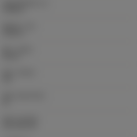
切削刃有效长度
(LE)
0.6986 in
圆角半径
(RE)
0.0625 in
旋向
(HAND)
Neutral
材质
(GRADE)
235
基底
(SUBSTRATE)
HC
涂层
(COATING)
CVD TiCN+TiN