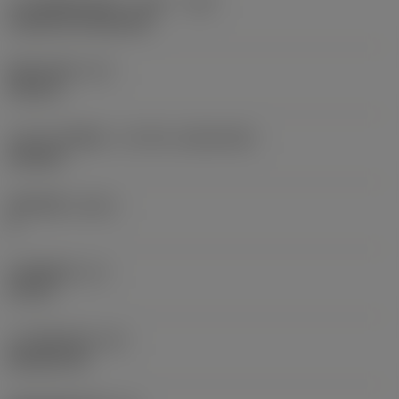
刀片安装样式代码（公制）
(IFS)
Cylindrical fixing hole
现在，您将被重定
向至
固定孔直径
(D1)
sandvik.coromant
0.312 in
.cn。
刀片尺寸和形状
(CUTINT_SIZESHAPE)
CN1906
取消
接受 »
切削刃数
(CEDC)
2
内切圆直径
(IC)
0.75 in
刀片形状代码
(SC)
Rhombic 80