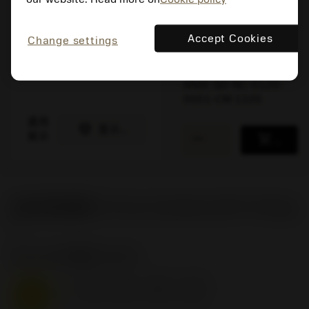
包装数量: 10
ISO: QD-NC-0120-
0001-CM 1105
Accept Cookies
Change settings
材料Id: 6642884
EAN: 26642884
ANSI: QD-NC-0120-
0001-CM 1105
通用
deployed_code
显示3D模型
remove
add
展示
shopping_cart
加入购
起始切削参数
(Primary (Radial) KAPR
90 deg
)
M1.0.Z.AQ
,
硬度: 200 HB
f
0.07 mm/r (0.05 - 0.12)
n
M
v
205 m/min (245 - 185)
c