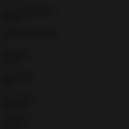
圆角半径上偏差
(RETOLU)
0.05 mm
机床侧的刀体角度
(BAMS)
0 °
旋向
(HAND)
Neutral
材质
(GRADE)
1105
涂层
(COATING)
PVD TiAlN
刀片厚度
(S)
3.3 mm