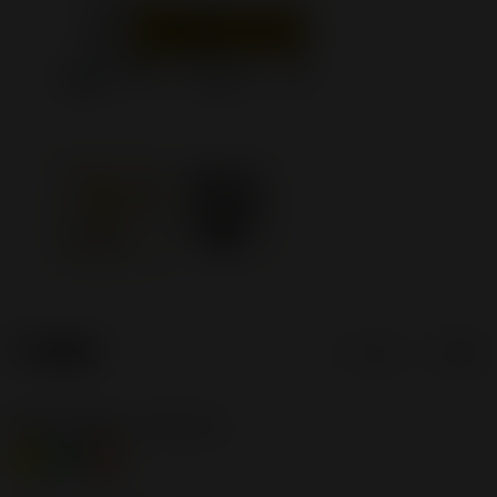
产品数据
公制
英制
材料分类层级1
(TMC1ISO)
M
N
S