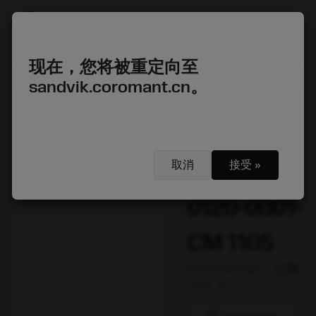
account_circle
shopping_cart
menu
现在，您将被重定向至
sandvik.coromant.cn。
chevron_right
chevron_right
chevron_right
开始
刀具
刀片
概念定义的刀片
chevron_right
chevron_right
切断刀片
QD-NC-0120-0001-CM 1105
取消
接受 »
QD-NC-
0120-0001-
CM 1105
CoroCut® QD，切断
chevron_right
刀片