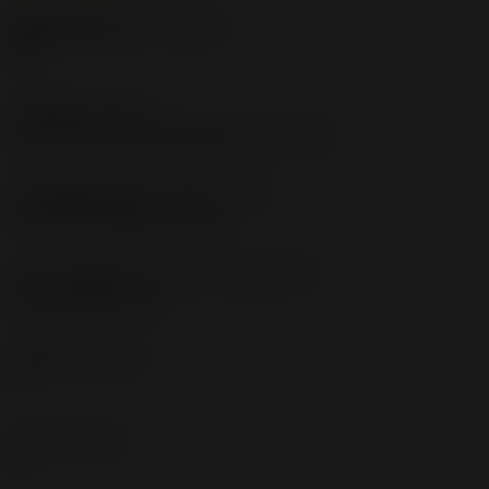
断屑槽制造商名称
(CBMD)
CM
工序类型
(CTPT)
pre-machining with demand on surface
刀片安装样式代码（公制）
(IFS)
Concave prismatic section
刀片尺寸和形状
(CUTINT_SIZESHAPE)
CoroCut QD -size C
切削刃数
(CEDC)
1
刀座
(SSC_M)
C