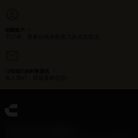
account_circle
chevron_right
创建账户
下订单、查看价格并检查刀具供货情况
mail
chevron_right
订阅我们的时事通讯
加入我们，获取最新信息!
Contact Center 客服中心