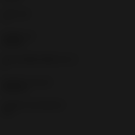
主后角
(AN)
7 °
部件重量
(WT)
0.001 kg
英制刀片座规格代码视图
(SSC_N)
C
发布日期
(ValFrom20)
2016/2/16
发布组件ID
(RELEASEPACK)
16.1