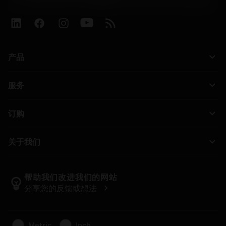
phone
+86 800-820-2623(座机)/+86 400-820-2623(手机)
keyboard_arrow_down
产品
All products
keyboard_arrow_down
服务
CoroPlus® Tool Guide
回收利用
Tool Assembly
keyboard_arrow_down
订购
重磨
Tailor Made
How to buy
行业知识
Catalogues
keyboard_arrow_down
关于我们
Order
E-learning
Career
Return
Events and training
About Sandvik Coromant
Track your order
Tool ID
帮助我们改进我们的网站
emoji_objects
chevron_right
分享您的反馈或想法
Find Us
FAQ
For press
Contact us
Safety information
Metric
Inch