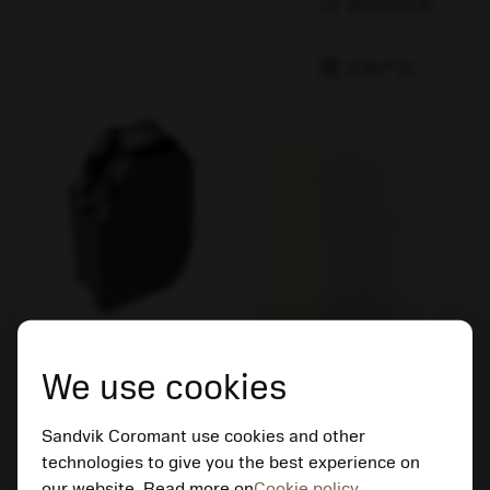
bookmark
保存至列表
balance
比较产品
被替换为
QD-NC-
0120-0001-
CM 1205
有货
不同材质VS
原装产品 –
请检查切削
速度。
We use cookies
有货
Sandvik Coromant use cookies and other
technologies to give you the best experience on
our website. Read more on
Cookie policy