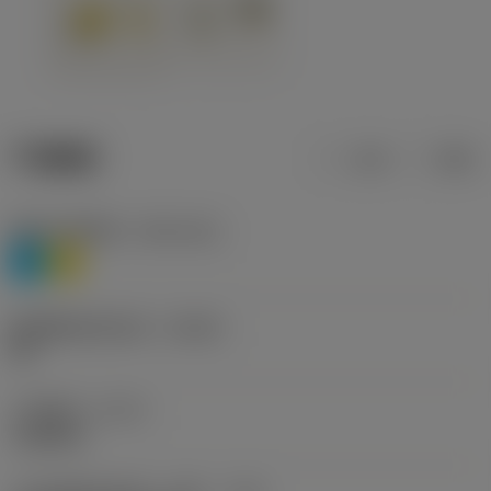
产品数据
公制
英制
材料分类层级1
(TMC1ISO)
P
M
断屑槽制造商名称
(CBMD)
HR
工序类型
(CTPT)
roughing