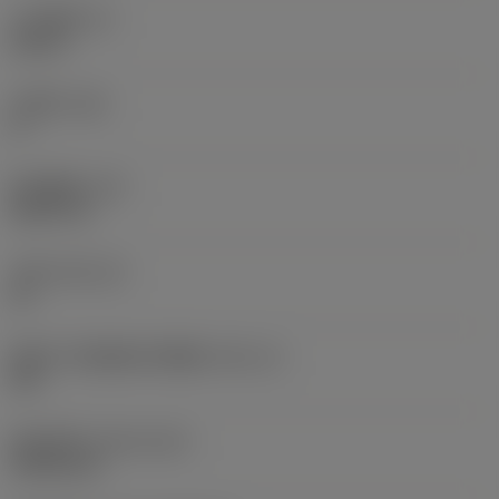
刀片厚度
(S)
0.25 in
主后角
(AN)
0 °
部件重量
(WT)
0.0577 lb
刀座
(SSC_M)
19
英制刀片座规格代码视图
(SSC_N)
3/4
发布日期
(ValFrom20)
1992/11/2