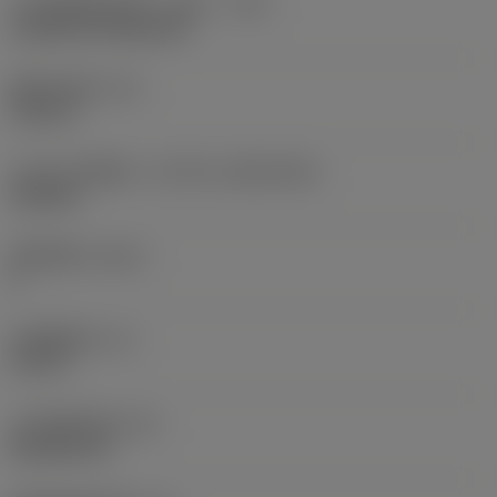
刀片安装样式代码（公制）
(IFS)
Cylindrical fixing hole
现在，您将被重定
向至
固定孔直径
(D1)
sandvik.coromant
0.312 in
.cn。
刀片尺寸和形状
(CUTINT_SIZESHAPE)
CN1906
取消
接受 »
切削刃数
(CEDC)
2
内切圆直径
(IC)
0.75 in
刀片形状代码
(SC)
Rhombic 80