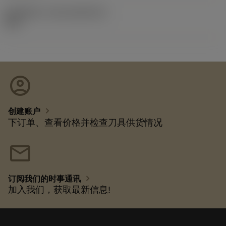
发布组件ID
(RELEASEPACK)
92.3
account_circle
chevron_right
创建账户
下订单、查看价格并检查刀具供货情况
mail
chevron_right
订阅我们的时事通讯
加入我们，获取最新信息!