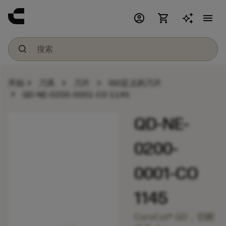
account_circle
shopping_cart
menu
chevron_right
chevron_right
chevron_right
开始
刀具
刀片
ISO定义的刀片
chevron_right
QD-NE-0200-0001-CO 1145
QD-NE-
0200-
0001-CO
1145
CoroCut® QD，切断