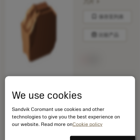
chevron_right
刀片
bookmark
保存至列表
balance
比较产品
无货
包装数量: 10
ISO: CNMM 19 06 16-
We use cookies
HR 235
材料Id: 5725824
Sandvik Coromant use cookies and other
EAN: 10621144
technologies to give you the best experience on
ANSI: QD-NE-0200-
0001-CO 1145
our website. Read more on
Cookie policy
通用
deployed_code
显示3D模型