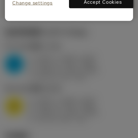
remove
add
展示
shopping_cart
Accept Cookies
加入购
Change settings
起始切削参数
(KAPR
95 deg
)
P2.1.Z.AN
,
硬度: 175 HB
a
0.394 in (0.094 - 0.512)
p
P
f
0.032 in/r (0.02 - 0.043)
n
h
0.032 in/r (0.02 - 0.043)
ex
v
250 sfm (315 - 205)
c
M1.0.Z.AQ
,
硬度: 200 HB
a
0.394 in (0.094 - 0.512)
p
M
f
0.032 in/r (0.02 - 0.043)
n
h
0.032 in/r (0.02 - 0.043)
ex
v
215 sfm (295 - 170)
c
技术图示