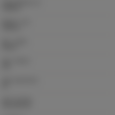
切削刃有效长度
(LE)
0.6986 in
圆角半径
(RE)
0.0625 in
旋向
(HAND)
Neutral
材质
(GRADE)
235
基底
(SUBSTRATE)
HC
涂层
(COATING)
CVD TiCN+TiN