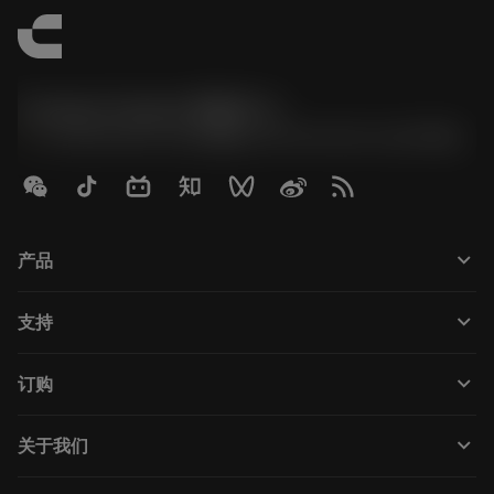
Contact Center 客服中心
phone
+86 800-820-2623(座机)/+86 400-820-2623(手机)
keyboard_arrow_down
产品
Tutti gli utensili
keyboard_arrow_down
支持
Tutti i software
Servizio clienti
Riciclaggio
keyboard_arrow_down
订购
Distributori e specialisti
Ricondizionamento
Come acquistare
Guide e tutorial
Tailor Made
keyboard_arrow_down
关于我们
Ordine
Calcolatrici e app
Informazioni su Sandvik Coromant
Restituisci
Cataloghi e manuali