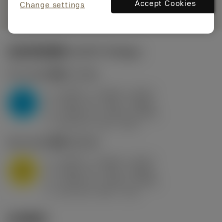
remove
add
展示
shopping_cart
Accept Cookies
加入购
Change settings
起始切削参数
(KAPR
95 deg
)
P2.1.Z.AN
,
硬度: 175 HB
a
0.394 in (0.094 - 0.512)
p
P
f
0.032 in/r (0.02 - 0.043)
n
h
0.032 in/r (0.02 - 0.043)
ex
v
250 sfm (315 - 205)
c
M1.0.Z.AQ
,
硬度: 200 HB
a
0.394 in (0.094 - 0.512)
p
M
f
0.032 in/r (0.02 - 0.043)
n
h
0.032 in/r (0.02 - 0.043)
ex
v
215 sfm (295 - 170)
c
技术图示