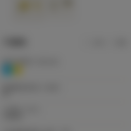
产品数据
公制
英制
材料分类层级1
(TMC1ISO)
P
M
断屑槽制造商名称
(CBMD)
HR
工序类型
(CTPT)
roughing