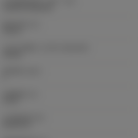
刀片安装样式代码（公制）
(IFS)
Cylindrical fixing hole
现在，您将被重定
向至
固定孔直径
(D1)
sandvik.coromant
0.312 in
.cn。
刀片尺寸和形状
(CUTINT_SIZESHAPE)
CN1906
取消
接受 »
切削刃数
(CEDC)
2
内切圆直径
(IC)
0.75 in
刀片形状代码
(SC)
Rhombic 80