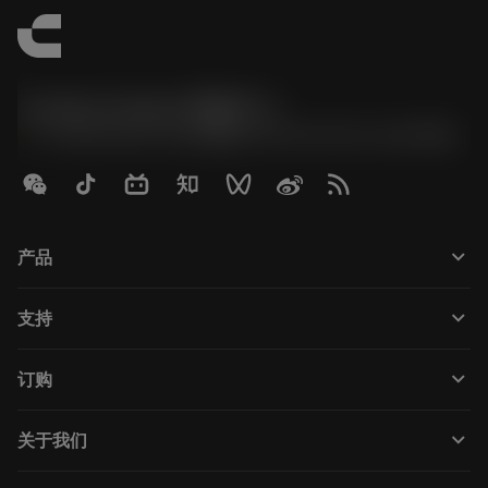
Contact Center 客服中心
phone
+86 800-820-2623(座机)/+86 400-820-2623(手机)
keyboard_arrow_down
产品
Tutti gli utensili
keyboard_arrow_down
支持
Tutti i software
Servizio clienti
Riciclaggio
keyboard_arrow_down
订购
Distributori e specialisti
Ricondizionamento
Come acquistare
Guide e tutorial
Tailor Made
keyboard_arrow_down
关于我们
Ordine
Calcolatrici e app
Informazioni su Sandvik Coromant
Restituisci
Cataloghi e manuali