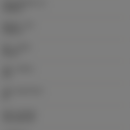
切削刃有效长度
(LE)
0.6986 in
圆角半径
(RE)
0.0625 in
旋向
(HAND)
Neutral
材质
(GRADE)
235
基底
(SUBSTRATE)
HC
涂层
(COATING)
CVD TiCN+TiN