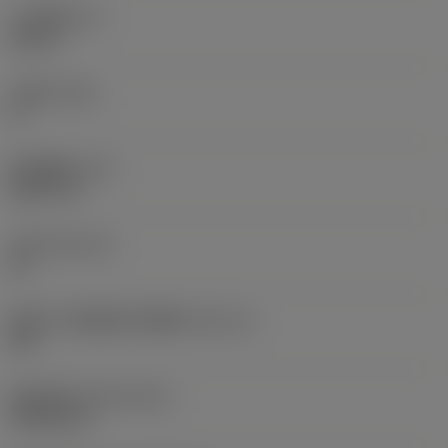
刀片厚度
(S)
0.25 in
主后角
(AN)
0 °
部件重量
(WT)
0.0577 lb
刀座
(SSC_M)
19
英制刀片座规格代码视图
(SSC_N)
3/4
发布日期
(ValFrom20)
1992/11/2