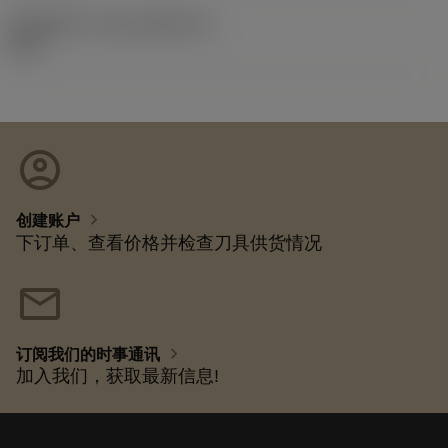
发布组件ID
(RELEASEPACK)
92.3
account_circle
chevron_right
创建账户
下订单、查看价格并检查刀具供货情况
mail
chevron_right
订阅我们的时事通讯
加入我们，获取最新信息!