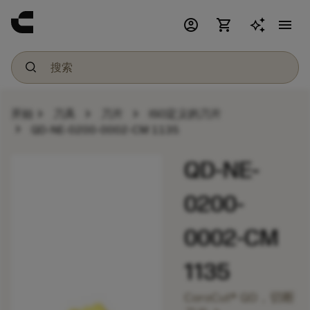
account_circle
shopping_cart
menu
chevron_right
chevron_right
chevron_right
开始
刀具
刀片
ISO定义的刀片
chevron_right
QD-NE-0200-0002-CM 1135
QD-NE-
0200-
0002-CM
1135
CoroCut® QD，切断