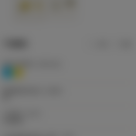
产品数据
公制
英制
材料分类层级1
(TMC1ISO)
P
M
断屑槽制造商名称
(CBMD)
HR
工序类型
(CTPT)
roughing