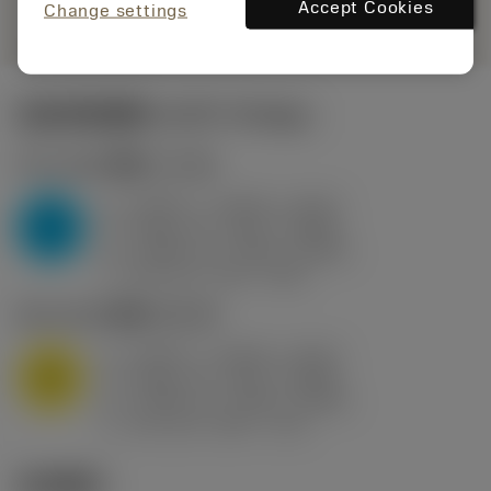
remove
add
展示
shopping_cart
Accept Cookies
加入购
Change settings
起始切削参数
(KAPR
95 deg
)
P2.1.Z.AN
,
硬度: 175 HB
a
0.394 in (0.094 - 0.512)
p
P
f
0.032 in/r (0.02 - 0.043)
n
h
0.032 in/r (0.02 - 0.043)
ex
v
250 sfm (315 - 205)
c
M1.0.Z.AQ
,
硬度: 200 HB
a
0.394 in (0.094 - 0.512)
p
M
f
0.032 in/r (0.02 - 0.043)
n
h
0.032 in/r (0.02 - 0.043)
ex
v
215 sfm (295 - 170)
c
技术图示