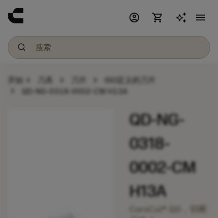
account_circle
shopping_cart
menu
chevron_right
chevron_right
chevron_right
开始
刀具
刀片
ISO定义的刀片
chevron_right
QD-NG-0318-0002-CM H13A
QD-NG-
0318-
0002-CM
H13A
CoroCut® QD，切断