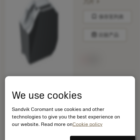
chevron_right
刀片
bookmark
保存至列表
balance
比较产品
无货
包装数量: 10
ISO: CNMM 19 06 16-
We use cookies
HR 235
材料Id: 5725824
Sandvik Coromant use cookies and other
EAN: 10621144
technologies to give you the best experience on
ANSI: QD-NG-0318-
0002-CM H13A
our website. Read more on
Cookie policy
通用
deployed_code
显示3D模型