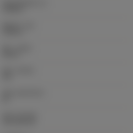
切削刃有效长度
(LE)
0.6986 in
圆角半径
(RE)
0.0625 in
旋向
(HAND)
Neutral
材质
(GRADE)
235
基底
(SUBSTRATE)
HC
涂层
(COATING)
CVD TiCN+TiN