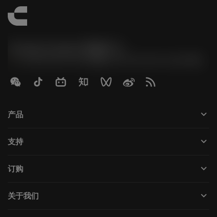
Contact Center 客服中心
phone
+86 800-820-2623(座机)/+86 400-820-2623(手机)
keyboard_arrow_down
产品
Tutti gli utensili
keyboard_arrow_down
支持
Tutti i software
Servizio clienti
Riciclaggio
keyboard_arrow_down
订购
Distributori e specialisti
Ricondizionamento
Come acquistare
Guide e tutorial
Tailor Made
keyboard_arrow_down
关于我们
Ordine
Calcolatrici e app
Informazioni su Sandvik Coromant
Restituisci
Cataloghi e manuali