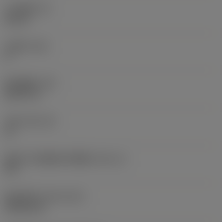
刀片厚度
(S)
0.25 in
主后角
(AN)
0 °
部件重量
(WT)
0.0577 lb
刀座
(SSC_M)
19
英制刀片座规格代码视图
(SSC_N)
3/4
发布日期
(ValFrom20)
1992/11/2