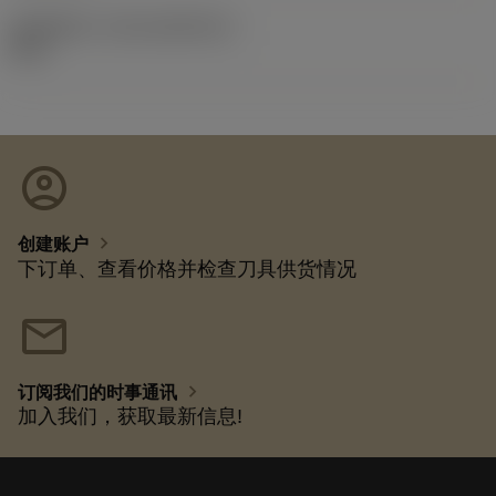
发布组件ID
(RELEASEPACK)
92.3
account_circle
chevron_right
创建账户
下订单、查看价格并检查刀具供货情况
mail
chevron_right
订阅我们的时事通讯
加入我们，获取最新信息!