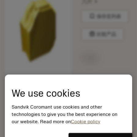
chevron_right
刀片
bookmark
保存至列表
balance
比较产品
无货
包装数量: 10
ISO: QD-RH-0400-
We use cookies
0502-CM 1135
材料Id: 5725824
Sandvik Coromant use cookies and other
EAN: 10621144
technologies to give you the best experience on
ANSI: CNMM 644-HR
235
our website. Read more on
Cookie policy
通用
deployed_code
显示3D模型