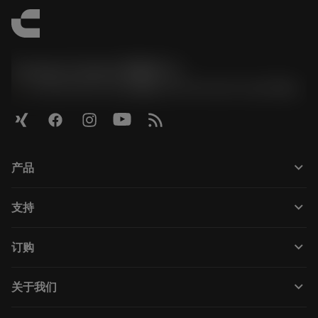
Contact Center 客服中心
phone
+86 800-820-2623(座机)/+86 400-820-2623(手机)
keyboard_arrow_down
产品
Todas as ferramentas
keyboard_arrow_down
支持
Todos os softwares
Atendimento ao cliente
Reciclagem
keyboard_arrow_down
订购
Distribuidores e especialistas
Recondicionamento
Como comprar
Guias e tutoriais
Tailor Made
keyboard_arrow_down
关于我们
Pedido
Calculadoras e aplicativos
Sobre a Sandvik Coromant
Voltar
Catálogos e manuais