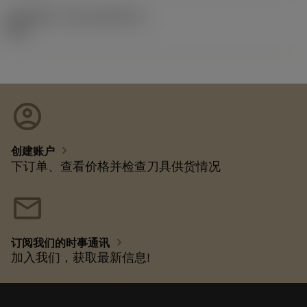
发布组件ID
(RELEASEPACK)
92.3
account_circle
chevron_right
创建账户
下订单、查看价格并检查刀具供货情况
mail
chevron_right
订阅我们的时事通讯
加入我们，获取最新信息!