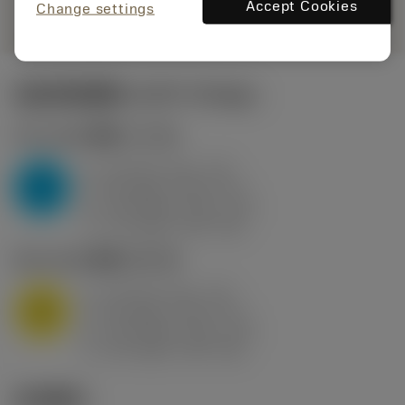
remove
add
展示
shopping_cart
Accept Cookies
加入购
Change settings
起始切削参数
(KAPR
95 deg
)
P2.1.Z.AN
,
硬度: 175 HB
a
10 mm (2.4 - 13)
p
P
f
0.8 mm/r (0.5 - 1.1)
n
h
0.8 mm/r (0.5 - 1.1)
ex
v
75 m/min (95 - 60)
c
M1.0.Z.AQ
,
硬度: 200 HB
a
10 mm (2.4 - 13)
p
M
f
0.8 mm/r (0.5 - 1.1)
n
h
0.8 mm/r (0.5 - 1.1)
ex
v
65 m/min (90 - 50)
c
技术图示