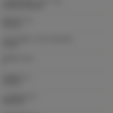
刀片安装样式代码（公制）
(IFS)
Cylindrical fixing hole
现在，您将被重定
向至
固定孔直径
(D1)
sandvik.coromant
7.925 mm
.cn。
刀片尺寸和形状
(CUTINT_SIZESHAPE)
CN1906
取消
接受 »
切削刃数
(CEDC)
2
内切圆直径
(IC)
19.05 mm
刀片形状代码
(SC)
Rhombic 80