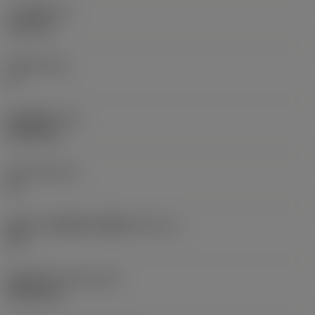
刀片厚度
(S)
6.35 mm
主后角
(AN)
0 °
部件重量
(WT)
0.0262 kg
刀座
(SSC_M)
19
英制刀片座规格代码视图
(SSC_N)
3/4
发布日期
(ValFrom20)
1992/11/2