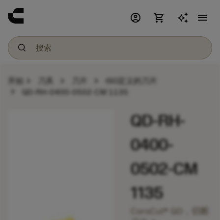
account_circle
shopping_cart
menu
chevron_right
chevron_right
chevron_right
开始
刀具
刀片
ISO定义的刀片
chevron_right
QD-RH-0400-0502-CM 1135
QD-RH-
0400-
0502-CM
1135
CoroCut® QD，切断