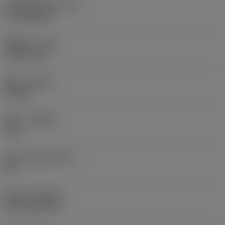
切削刃有效长度
(LE)
17.7439 mm
圆角半径
(RE)
1.5875 mm
旋向
(HAND)
Neutral
材质
(GRADE)
235
基底
(SUBSTRATE)
HC
涂层
(COATING)
CVD TiCN+TiN