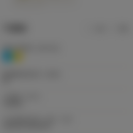
产品数据
公制
英制
材料分类层级1
(TMC1ISO)
P
M
断屑槽制造商名称
(CBMD)
HR
工序类型
(CTPT)
roughing
刀片安装样式代码（公制）
(IFS)
Cylindrical fixing hole