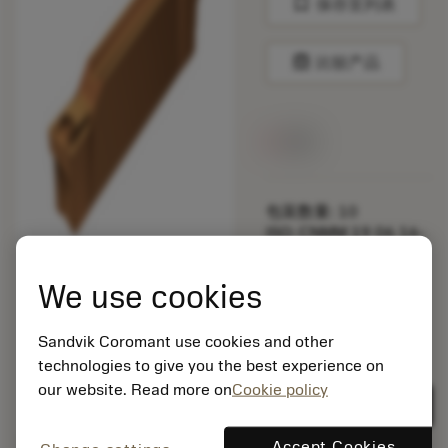
bookmark
保存至列表
balance
比较产品
无货
包装数量: 10
ISO: CNMM 19 06 16-
HR 235
材料Id: 5725824
We use cookies
EAN: 10621144
ANSI: R123D2-0150-
Sandvik Coromant use cookies and other
1001-CS 1125
technologies to give you the best experience on
通用
deployed_code
our website. Read more on
Cookie policy
显示3D模型
remove
add
展示
shopping_cart
加入购
Accept Cookies