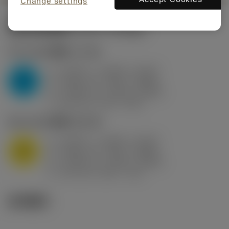
Change settings
起始切削参数
(KAPR
95 deg
)
P2.1.Z.AN
,
硬度: 175 HB
a
0.394 in (0.094 - 0.512)
p
P
f
0.032 in/r (0.02 - 0.043)
n
h
0.032 in/r (0.02 - 0.043)
ex
v
250 sfm (315 - 205)
c
M1.0.Z.AQ
,
硬度: 200 HB
a
0.394 in (0.094 - 0.512)
p
M
f
0.032 in/r (0.02 - 0.043)
n
h
0.032 in/r (0.02 - 0.043)
ex
v
215 sfm (295 - 170)
c
技术图示