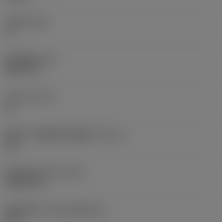
主后角
(AN)
0 °
部件重量
(WT)
0.0577 lb
刀座
(SSC_M)
19
英制刀片座规格代码视图
(SSC_N)
3/4
发布日期
(ValFrom20)
1992/11/2
发布组件ID
(RELEASEPACK)
92.3