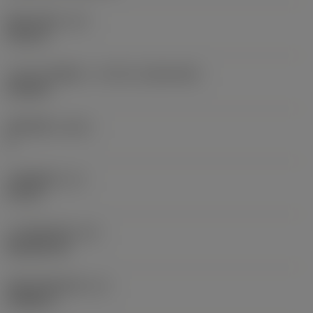
现在，您将被重定
固定孔直径
(D1)
向至
0.312 in
sandvik.coromant
.cn。
刀片尺寸和形状
(CUTINT_SIZESHAPE)
CN1906
取消
接受 »
切削刃数
(CEDC)
2
内切圆直径
(IC)
0.75 in
刀片形状代码
(SC)
Rhombic 80
切削刃有效长度
(LE)
0.6986 in