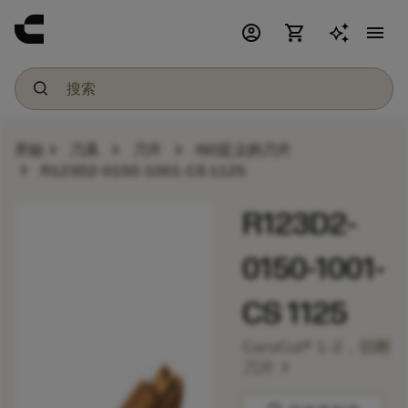
account_circle
shopping_cart
menu
chevron_right
chevron_right
chevron_right
开始
刀具
刀片
ISO定义的刀片
chevron_right
R123D2-0150-1001-CS 1125
R123D2-
0150-1001-
CS 1125
CoroCut® 1-2，切断
chevron_right
刀片