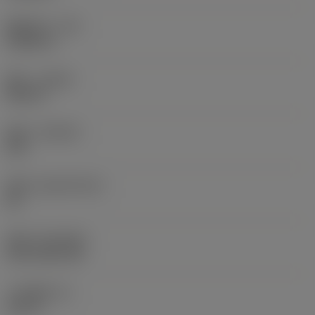
圆角半径
(RE)
0.0625 in
旋向
(HAND)
Neutral
材质
(GRADE)
235
基底
(SUBSTRATE)
HC
涂层
(COATING)
CVD TiCN+TiN
刀片厚度
(S)
0.25 in