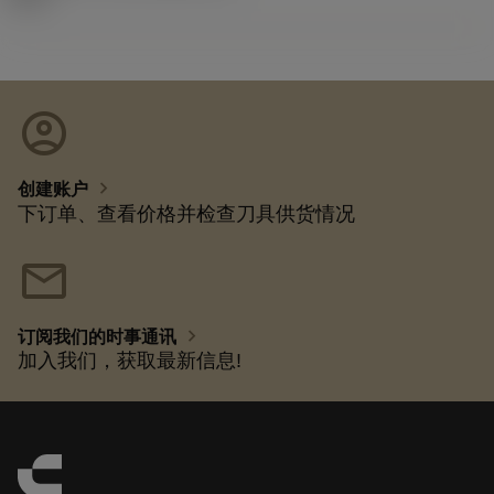
account_circle
chevron_right
创建账户
下订单、查看价格并检查刀具供货情况
mail
chevron_right
订阅我们的时事通讯
加入我们，获取最新信息!