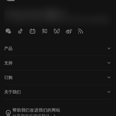
Contact Center 客服中心
phone
+86 800-820-2623(座机)/+86 400-820-2623(手机)
keyboard_arrow_down
产品
Tutti gli utensili
keyboard_arrow_down
支持
Tutti i software
Servizio clienti
Riciclaggio
keyboard_arrow_down
订购
Distributori e specialisti
Ricondizionamento
Come acquistare
Guide e tutorial
Tailor Made
keyboard_arrow_down
关于我们
Ordine
Calcolatrici e app
Informazioni su Sandvik Coromant
Restituisci
Cataloghi e manuali
Benessere manifatturiero
Traccia il tuo ordine
帮助我们改进我们的网站
emoji_objects
chevron_right