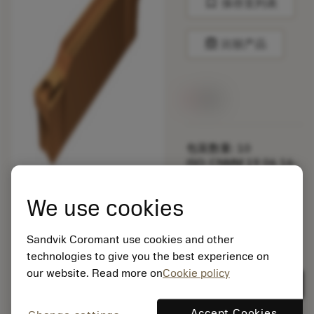
bookmark
保存至列表
balance
比较产品
无货
包装数量: 10
ISO: CNMM 19 06 16-
HR 235
材料Id: 5725824
We use cookies
EAN: 10621144
ANSI: R123G2-0300-
Sandvik Coromant use cookies and other
1001-CS 1125
technologies to give you the best experience on
通用
deployed_code
our website. Read more on
Cookie policy
显示3D模型
remove
add
展示
shopping_cart
加入购
Accept Cookies