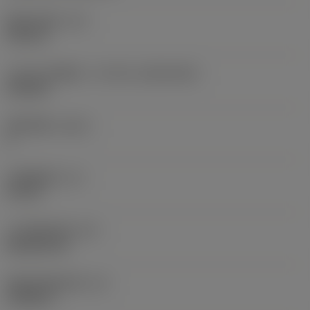
现在，您将被重定
固定孔直径
(D1)
向至
0.312 in
sandvik.coromant
.cn。
刀片尺寸和形状
(CUTINT_SIZESHAPE)
CN1906
取消
接受 »
切削刃数
(CEDC)
2
内切圆直径
(IC)
0.75 in
刀片形状代码
(SC)
Rhombic 80
切削刃有效长度
(LE)
0.6986 in