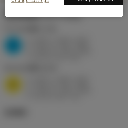
Change settings
起始切削参数
(KAPR
95 deg
)
P2.1.Z.AN
,
硬度: 175 HB
a
0.394 in (0.094 - 0.512)
p
P
f
0.032 in/r (0.02 - 0.043)
n
h
0.032 in/r (0.02 - 0.043)
ex
v
250 sfm (315 - 205)
c
M1.0.Z.AQ
,
硬度: 200 HB
a
0.394 in (0.094 - 0.512)
p
M
f
0.032 in/r (0.02 - 0.043)
n
h
0.032 in/r (0.02 - 0.043)
ex
v
215 sfm (295 - 170)
c
技术图示