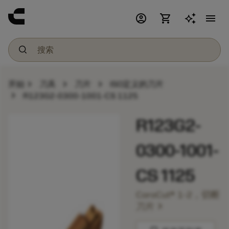
account_circle
shopping_cart
menu
chevron_right
chevron_right
chevron_right
开始
刀具
刀片
ISO定义的刀片
chevron_right
R123G2-0300-1001-CS 1125
R123G2-
0300-1001-
CS 1125
CoroCut® 1-2，切断
chevron_right
刀片