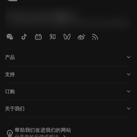
Contact Center 客服中心
phone
+86 800-820-2623(座机)/+86 400-820-2623(手机)
keyboard_arrow_down
产品
Tutti gli utensili
keyboard_arrow_down
支持
Tutti i software
Servizio clienti
Riciclaggio
keyboard_arrow_down
订购
Distributori e specialisti
Ricondizionamento
Come acquistare
Guide e tutorial
Tailor Made
keyboard_arrow_down
关于我们
Ordine
Calcolatrici e app
Informazioni su Sandvik Coromant
Restituisci
Cataloghi e manuali
Benessere manifatturiero
Traccia il tuo ordine
帮助我们改进我们的网站
emoji_objects
chevron_right