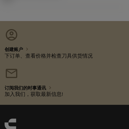
account_circle
chevron_right
创建账户
下订单、查看价格并检查刀具供货情况
mail
chevron_right
订阅我们的时事通讯
加入我们，获取最新信息!