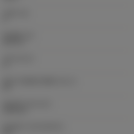
主后角
(AN)
0 °
部件重量
(WT)
0.0577 lb
刀座
(SSC_M)
19
英制刀片座规格代码视图
(SSC_N)
3/4
发布日期
(ValFrom20)
1992/11/2
发布组件ID
(RELEASEPACK)
92.3