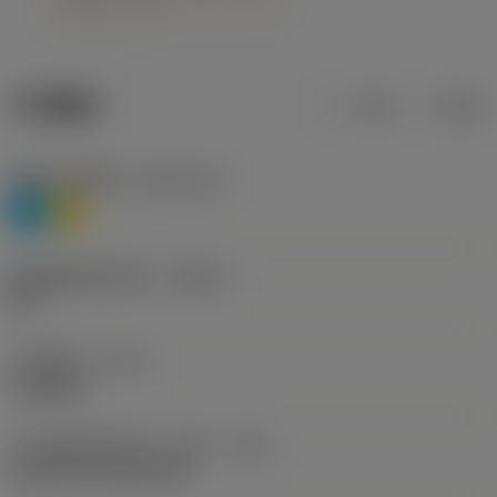
产品数据
公制
英制
材料分类层级1
(TMC1ISO)
P
M
断屑槽制造商名称
(CBMD)
HR
工序类型
(CTPT)
roughing
刀片安装样式代码（公制）
(IFS)
Cylindrical fixing hole