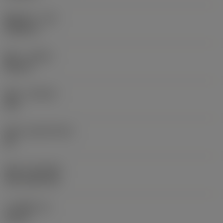
圆角半径
(RE)
0.0625 in
旋向
(HAND)
Neutral
材质
(GRADE)
235
基底
(SUBSTRATE)
HC
涂层
(COATING)
CVD TiCN+TiN
刀片厚度
(S)
0.25 in