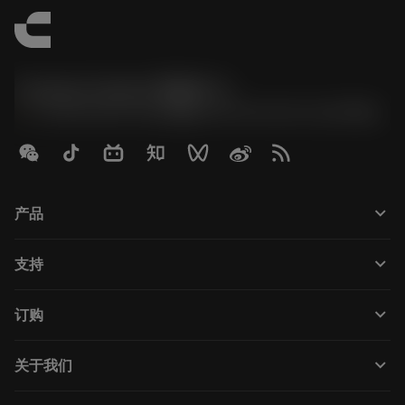
Contact Center 客服中心
phone
+86 800-820-2623(座机)/+86 400-820-2623(手机)
keyboard_arrow_down
产品
Tutti gli utensili
keyboard_arrow_down
支持
Tutti i software
Servizio clienti
Riciclaggio
keyboard_arrow_down
订购
Distributori e specialisti
Ricondizionamento
Come acquistare
Guide e tutorial
Tailor Made
keyboard_arrow_down
关于我们
Ordine
Calcolatrici e app
Informazioni su Sandvik Coromant
Restituisci
Cataloghi e manuali