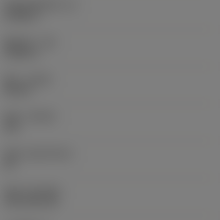
切削刃有效长度
(LE)
0.6986 in
圆角半径
(RE)
0.0625 in
旋向
(HAND)
Neutral
材质
(GRADE)
235
基底
(SUBSTRATE)
HC
涂层
(COATING)
CVD TiCN+TiN