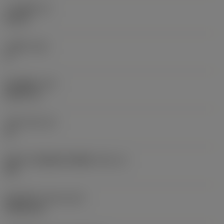
刀片厚度
(S)
0.25 in
主后角
(AN)
0 °
部件重量
(WT)
0.0577 lb
刀座
(SSC_M)
19
英制刀片座规格代码视图
(SSC_N)
3/4
发布日期
(ValFrom20)
1992/11/2