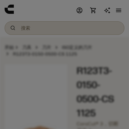
account_circle
shopping_cart
menu
chevron_right
chevron_right
chevron_right
开始
刀具
刀片
ISO定义的刀片
chevron_right
R123T3-0150-0500-CS 1125
R123T3-
0150-
0500-CS
1125
CoroCut® 3，切断