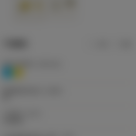
产品数据
公制
英制
材料分类层级1
(TMC1ISO)
P
M
断屑槽制造商名称
(CBMD)
HR
工序类型
(CTPT)
roughing