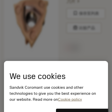
chevron_right
刀片
bookmark
保存至列表
balance
比较产品
无货
包装数量: 10
ISO: CNMM 19 06 16-
We use cookies
HR 235
材料Id: 5725824
Sandvik Coromant use cookies and other
EAN: 10621144
technologies to give you the best experience on
ANSI: R123T3-0150-
0500-CS 1125
our website. Read more on
Cookie policy
通用
deployed_code
显示3D模型