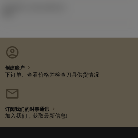
发布组件ID
(RELEASEPACK)
92.3
account_circle
chevron_right
创建账户
下订单、查看价格并检查刀具供货情况
mail
chevron_right
订阅我们的时事通讯
加入我们，获取最新信息!