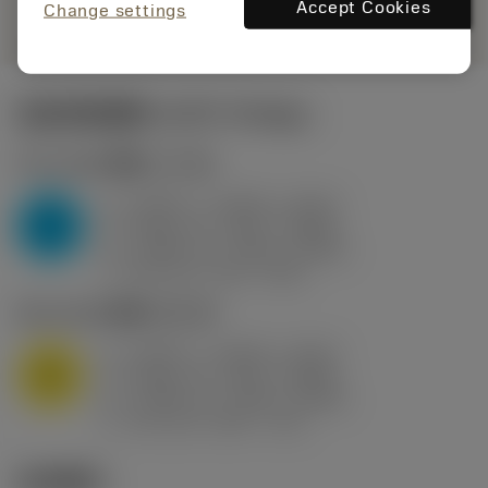
remove
add
展示
shopping_cart
Accept Cookies
加入购
Change settings
起始切削参数
(KAPR
95 deg
)
P2.1.Z.AN
,
硬度: 175 HB
a
0.394 in (0.094 - 0.512)
p
P
f
0.032 in/r (0.02 - 0.043)
n
h
0.032 in/r (0.02 - 0.043)
ex
v
250 sfm (315 - 205)
c
M1.0.Z.AQ
,
硬度: 200 HB
a
0.394 in (0.094 - 0.512)
p
M
f
0.032 in/r (0.02 - 0.043)
n
h
0.032 in/r (0.02 - 0.043)
ex
v
215 sfm (295 - 170)
c
技术图示