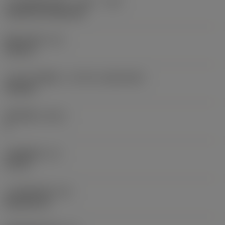
刀片安装样式代码（公制）
(IFS)
Cylindrical fixing hole
现在，您将被重定
向至
固定孔直径
(D1)
sandvik.coromant
0.312 in
.cn。
刀片尺寸和形状
(CUTINT_SIZESHAPE)
CN1906
取消
接受 »
切削刃数
(CEDC)
2
内切圆直径
(IC)
0.75 in
刀片形状代码
(SC)
Rhombic 80