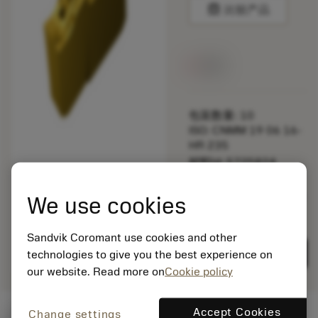
balance
比较产品
无货
包装数量: 10
ISO: CNMM 19 06 16-
HR 235
材料Id: 5725824
EAN: 10621144
ANSI: R151.2-200 12-
We use cookies
5F 235
通用
Sandvik Coromant use cookies and other
deployed_code
显示3D模型
remove
add
展示
shopping_cart
加入购
technologies to give you the best experience on
our website. Read more on
Cookie policy
Accept Cookies
Change settings