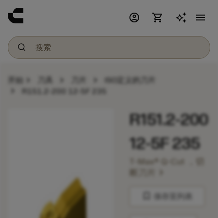
account_circle
shopping_cart
menu
chevron_right
chevron_right
chevron_right
开始
刀具
刀片
ISO定义的刀片
chevron_right
R151.2-200 12-5F 235
R151.2-200
12-5F 235
T-Max® Q-Cut ，切
chevron_right
断刀片
bookmark
保存至列表