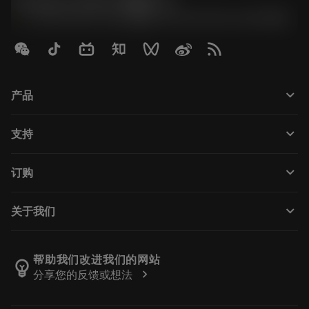
Contact Center 客服中心
phone
+86 800-820-2623(座机)/+86 400-820-2623(手机)
keyboard_arrow_down
产品
Tutti gli utensili
keyboard_arrow_down
支持
Tutti i software
Servizio clienti
Riciclaggio
keyboard_arrow_down
订购
Distributori e specialisti
Ricondizionamento
Come acquistare
Guide e tutorial
Tailor Made
keyboard_arrow_down
关于我们
Ordine
Calcolatrici e app
Informazioni su Sandvik Coromant
Restituisci
Cataloghi e manuali
Benessere manifatturiero
Traccia il tuo ordine
帮助我们改进我们的网站
emoji_objects
chevron_right
分享您的反馈或想法
Carriera
Fai un preventivo
Business sostenibile