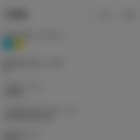
产品数据
公制
英制
材料分类层级1
(TMC1ISO)
P
M
断屑槽制造商名称
(CBMD)
HR
工序类型
(CTPT)
roughing
刀片安装样式代码（公制）
(IFS)
Cylindrical fixing hole
固定孔直径
(D1)
现在，您将被重定