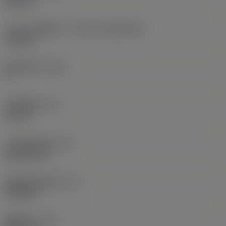
0.312 in
向至
sandvik.coromant
.cn。
刀片尺寸和形状
(CUTINT_SIZESHAPE)
CN1906
切削刃数
(CEDC)
取消
接受 »
2
内切圆直径
(IC)
0.75 in
刀片形状代码
(SC)
Rhombic 80
切削刃有效长度
(LE)
0.6986 in
圆角半径
(RE)