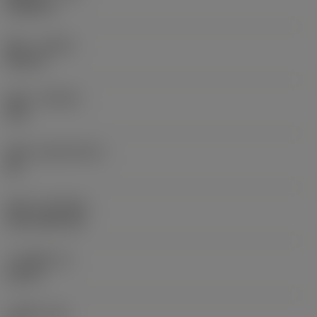
0.0625 in
旋向
(HAND)
Neutral
材质
(GRADE)
235
基底
(SUBSTRATE)
HC
涂层
(COATING)
CVD TiCN+TiN
刀片厚度
(S)
0.25 in
主后角
(AN)