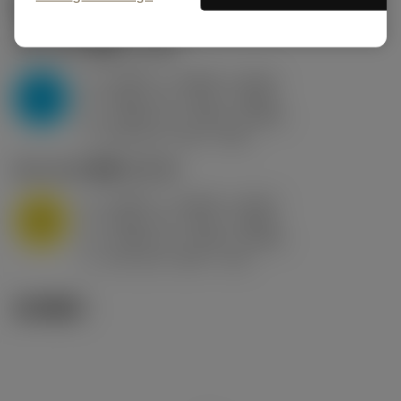
起始切削参数
(KAPR
95 deg
)
P2.1.Z.AN
,
硬度: 175 HB
a
0.394 in (0.094 - 0.512)
p
P
f
0.032 in/r (0.02 - 0.043)
n
h
0.032 in/r (0.02 - 0.043)
ex
v
250 sfm (315 - 205)
c
M1.0.Z.AQ
,
硬度: 200 HB
a
0.394 in (0.094 - 0.512)
p
M
f
0.032 in/r (0.02 - 0.043)
n
h
0.032 in/r (0.02 - 0.043)
ex
v
215 sfm (295 - 170)
c
技术图示