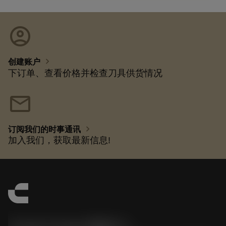
account_circle
chevron_right
创建账户
下订单、查看价格并检查刀具供货情况
mail
chevron_right
订阅我们的时事通讯
加入我们，获取最新信息!