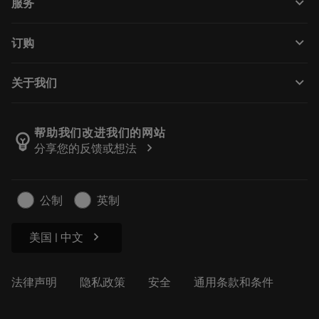
keyboard_arrow_down
服务
CoroPlus® Tool Guide
回收利用
Tool Assembly
keyboard_arrow_down
订购
重磨
Tailor Made
如何购买
知识
网络样本
keyboard_arrow_down
关于我们
订购
在线学习
人才招聘
添加至退货车
活动和培训
关于我们
跟踪您的订单
Tool ID
帮助我们改进我们的网站
emoji_objects
chevron_right
分享您的反馈或想法
找到我们
常见问题
新闻与媒体
联系我们
安全信息
公制
英制
可持续性
chevron_right
美国 | 中文
法律声明
隐私政策
安全
通用条款和条件