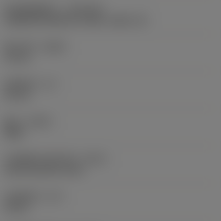
机床侧适配接口
(ADINTMS)
Cylindrical shank w/ 3 flats -metric: 12
最小孔径
(DMIN)
现在，您将被重定
14 mm
向至
sandvik.coromant
.cn。
有用长度
(LU)
60 mm
旋向
(HAND)
取消
接受 »
Right
冷却液接入型式代码
(CNSC)
axial concentric entry
冷却液压力
(CP)
20 bar