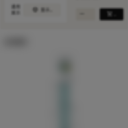
通用
deployed_code
显示3D模型
remove
add
展示
shopping_cart
加入购
技术图示