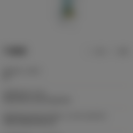
产品数据
公制
英制
切削刃角
(KAPR)
92 °
夹紧类型代码
(MTP)
clamp with screw through hole
切削部件接口标识符 第2部分
(CUTINT_MASTER)
TCMT 090202 (RE<0.4)