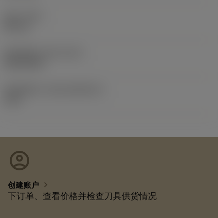
总长
(OAL)
86 mm
发布日期
(ValFrom20)
2013/9/24
发布组件ID
(RELEASEPACK)
13.2
account_circle
chevron_right
创建账户
下订单、查看价格并检查刀具供货情况