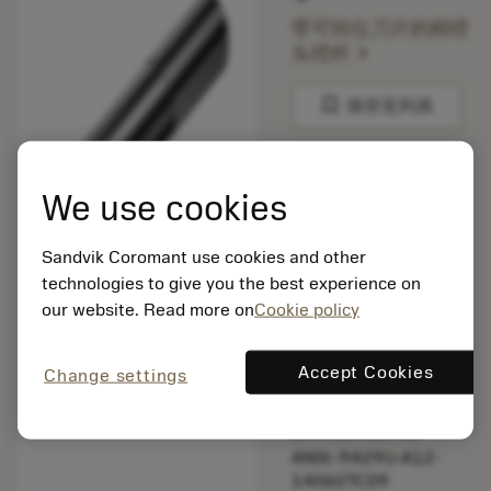
带可转位刀片的精镗
chevron_right
头镗杆
bookmark
保存至列表
balance
比较产品
We use cookies
有货
Sandvik Coromant use cookies and other
technologies to give you the best experience on
our website. Read more on
Cookie policy
包装数量: 1
ISO: R429U-A12-
Accept Cookies
Change settings
14060TC09
材料Id: 6415711
EAN: 26415711
ANSI: R429U-A12-
14060TC09