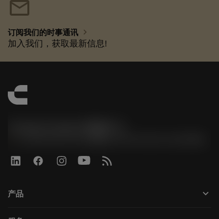
mail
chevron_right
订阅我们的时事通讯
加入我们，获取最新信息!
Contact Center 客服中心
phone
+86 800-820-2623(座机)/+86 400-820-2623(手机)
keyboard_arrow_down
产品
所有产品