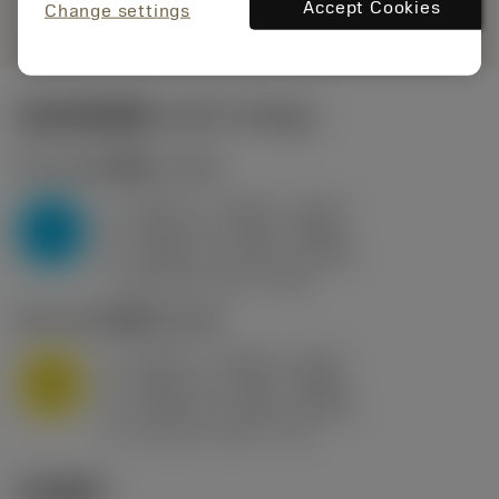
remove
add
展示
shopping_cart
Accept Cookies
加入购
Change settings
起始切削参数
(KAPR
95 deg
)
P2.1.Z.AN
,
硬度: 175 HB
a
0.394 in (0.094 - 0.512)
p
P
f
0.032 in/r (0.02 - 0.043)
n
h
0.032 in/r (0.02 - 0.043)
ex
v
250 sfm (315 - 205)
c
M1.0.Z.AQ
,
硬度: 200 HB
a
0.394 in (0.094 - 0.512)
p
M
f
0.032 in/r (0.02 - 0.043)
n
h
0.032 in/r (0.02 - 0.043)
ex
v
215 sfm (295 - 170)
c
技术图示