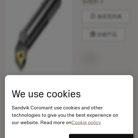
chevron_right
头镗杆
bookmark
保存至列表
balance
比较产品
无货
包装数量: 10
ISO: CNMM 19 06 16-
We use cookies
HR 235
材料Id: 5725824
Sandvik Coromant use cookies and other
EAN: 10621144
technologies to give you the best experience on
ANSI: R429U-A12-
20060TC09
our website. Read more on
Cookie policy
通用
deployed_code
显示3D模型