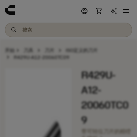
account_circle
shopping_cart
menu
chevron_right
chevron_right
chevron_right
开始
刀具
刀片
ISO定义的刀片
chevron_right
R429U-A12-20060TC09
R429U-
A12-
20060TC0
9
带可转位刀片的精镗