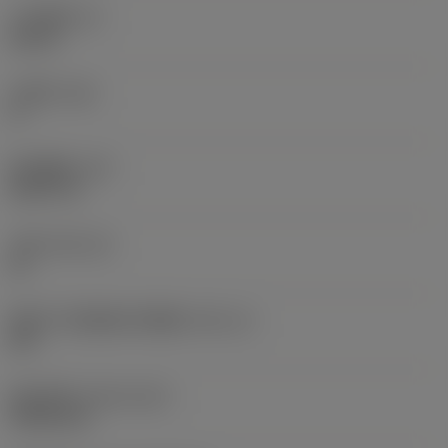
刀片厚度
(S)
0.25 in
主后角
(AN)
0 °
部件重量
(WT)
0.0577 lb
刀座
(SSC_M)
19
英制刀片座规格代码视图
(SSC_N)
3/4
发布日期
(ValFrom20)
1992/11/2