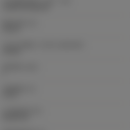
刀片安装样式代码（公制）
(IFS)
Cylindrical fixing hole
现在，您将被重定
向至
固定孔直径
(D1)
sandvik.coromant
0.312 in
.cn。
刀片尺寸和形状
(CUTINT_SIZESHAPE)
CN1906
取消
接受 »
切削刃数
(CEDC)
2
内切圆直径
(IC)
0.75 in
刀片形状代码
(SC)
Rhombic 80