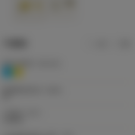
产品数据
公制
英制
材料分类层级1
(TMC1ISO)
P
M
断屑槽制造商名称
(CBMD)
HR
工序类型
(CTPT)
roughing