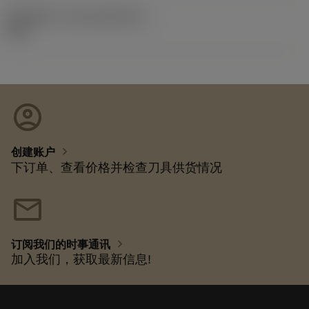
发布组件ID
(RELEASEPACK)
92.3
account_circle
chevron_right
创建账户
下订单、查看价格并检查刀具供货情况
mail
chevron_right
订阅我们的时事通讯
加入我们，获取最新信息!