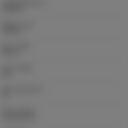
切削刃有效长度
(LE)
0.6986 in
圆角半径
(RE)
0.0625 in
旋向
(HAND)
Neutral
材质
(GRADE)
235
基底
(SUBSTRATE)
HC
涂层
(COATING)
CVD TiCN+TiN