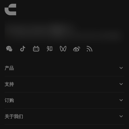
Contact Center 客服中心
phone
+86 800-820-2623(座机)/+86 400-820-2623(手机)
keyboard_arrow_down
产品
Tutti gli utensili
keyboard_arrow_down
支持
Tutti i software
Servizio clienti
Riciclaggio
keyboard_arrow_down
订购
Distributori e specialisti
Ricondizionamento
Come acquistare
Guide e tutorial
Tailor Made
keyboard_arrow_down
关于我们
Ordine
Calcolatrici e app
Informazioni su Sandvik Coromant
Restituisci
Cataloghi e manuali