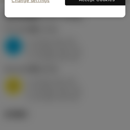
Change settings
起始切削参数
(KAPR
95 deg
)
P2.1.Z.AN
,
硬度: 175 HB
a
10 mm (2.4 - 13)
p
P
f
0.8 mm/r (0.5 - 1.1)
n
h
0.8 mm/r (0.5 - 1.1)
ex
v
75 m/min (95 - 60)
c
M1.0.Z.AQ
,
硬度: 200 HB
a
10 mm (2.4 - 13)
p
M
f
0.8 mm/r (0.5 - 1.1)
n
h
0.8 mm/r (0.5 - 1.1)
ex
v
65 m/min (90 - 50)
c
技术图示