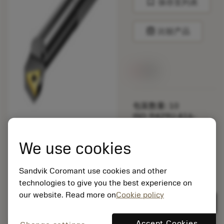
bookmark
保存至列表
balance
比较产品
无货
包装数量: 10
ISO: R429U-A16-
23056 TC09A
材料Id: 5725824
We use cookies
EAN: 10621144
ANSI: CNMM 644-HR
Sandvik Coromant use cookies and other
235
technologies to give you the best experience on
通用
deployed_code
our website. Read more on
Cookie policy
显示3D模型
remove
add
展示
shopping_cart
加入购
Accept Cookies