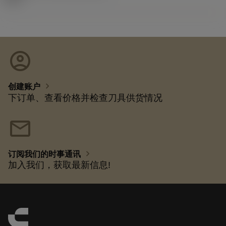
account_circle
chevron_right
创建账户
下订单、查看价格并检查刀具供货情况
mail
chevron_right
订阅我们的时事通讯
加入我们，获取最新信息!