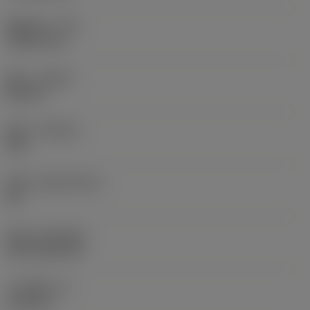
圆角半径
(RE)
1.5875 mm
旋向
(HAND)
Neutral
材质
(GRADE)
235
基底
(SUBSTRATE)
HC
涂层
(COATING)
CVD TiCN+TiN
刀片厚度
(S)
6.35 mm