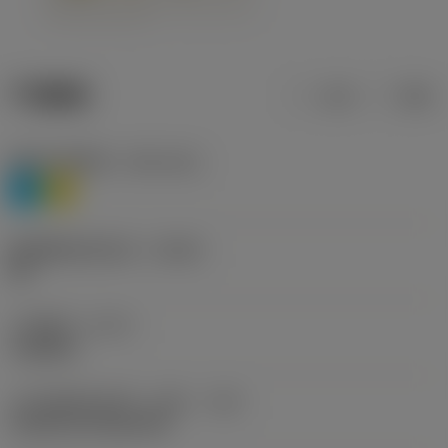
产品数据
公制
英制
材料分类层级1
(TMC1ISO)
P
M
断屑槽制造商名称
(CBMD)
HR
工序类型
(CTPT)
roughing
刀片安装样式代码（公制）
(IFS)
Cylindrical fixing hole