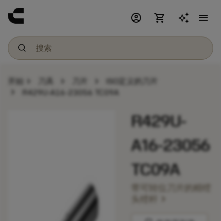
account_circle
shopping_cart
menu
chevron_right
chevron_right
chevron_right
开始
刀具
刀片
ISO定义的刀片
chevron_right
R429U-A16-23056 TC09A
R429U-
A16-23056
TC09A
带可转位刀片的精镗
chevron_right
头镗杆