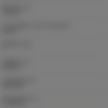
现在，您将被重定
固定孔直径
(D1)
向至
7.925 mm
sandvik.coromant
.cn。
刀片尺寸和形状
(CUTINT_SIZESHAPE)
CN1906
取消
接受 »
切削刃数
(CEDC)
2
内切圆直径
(IC)
19.05 mm
刀片形状代码
(SC)
Rhombic 80
切削刃有效长度
(LE)
17.7439 mm