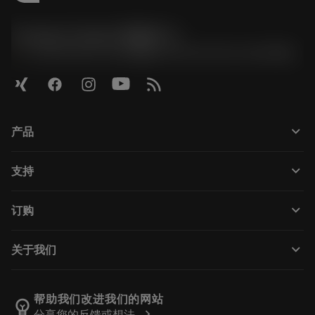
Contact Center 客服中心
phone
+86 800-820-2623(座机)/+86 400-820-2623(手机)
keyboard_arrow_down
产品
Todas as ferramentas
keyboard_arrow_down
支持
Todos os softwares
Atendimento ao cliente
Reciclagem
keyboard_arrow_down
订购
Distribuidores e especialistas
Recondicionamento
Como comprar
Guias e tutoriais
Tailor Made
keyboard_arrow_down
关于我们
Pedido
Calculadoras e aplicativos
Sobre a Sandvik Coromant
Voltar
Catálogos e manuais
Manufacturing Wellness
Rastreie seu pedido
帮助我们改进我们的网站
emoji_objects
chevron_right