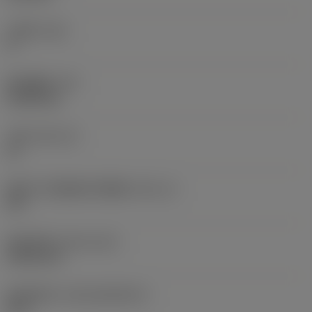
主后角
(AN)
0 °
部件重量
(WT)
0.0262 kg
刀座
(SSC_M)
19
英制刀片座规格代码视图
(SSC_N)
3/4
发布日期
(ValFrom20)
1992/11/2
发布组件ID
(RELEASEPACK)
92.3