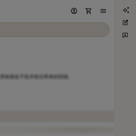
account_circle
shopping_cart
menu
edit_square
3p
而收获处于技术前沿带来的回报。