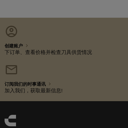
account_circle
chevron_right
创建账户
下订单、查看价格并检查刀具供货情况
mail
chevron_right
订阅我们的时事通讯
加入我们，获取最新信息!