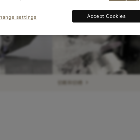
Accept Cookies
hange settings
现在，您
将被重定
向至
sandvik.c
chevron_right
切断和切槽
oromant.
cn。
接受 »
取消