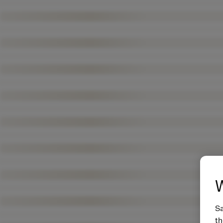
W
Sa
th