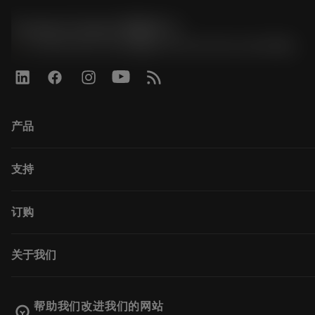
Contact Center 客服中心
phone
+86 800-820-2623(座机)/+86 400-820-2623(手机)
产品
全部刀具
支持
所有软件
回收
客户服务
订购
翻新
分销商和专业人士
Tailor Made
指南与教程
如何购买
关于我们
计算器和应用程序
订购
产品目录和手册
返回
关于Sandvik Coromant
跟踪订单
Manufacturing Wellness
帮助我们改进我们的网站
emoji_objects